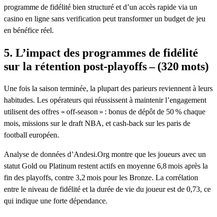
programme de fidélité bien structuré et d’un accès rapide via un
casino en ligne sans verification peut transformer un budget de jeu
en bénéfice réel.
5. L’impact des programmes de fidélité
sur la rétention post‑playoffs – (320 mots)
Une fois la saison terminée, la plupart des parieurs reviennent à leurs
habitudes. Les opérateurs qui réussissent à maintenir l’engagement
utilisent des offres « off‑season » : bonus de dépôt de 50 % chaque
mois, missions sur le draft NBA, et cash‑back sur les paris de
football européen.
Analyse de données d’Andesi.Org montre que les joueurs avec un
statut Gold ou Platinum restent actifs en moyenne 6,8 mois après la
fin des playoffs, contre 3,2 mois pour les Bronze. La corrélation
entre le niveau de fidélité et la durée de vie du joueur est de 0,73, ce
qui indique une forte dépendance.