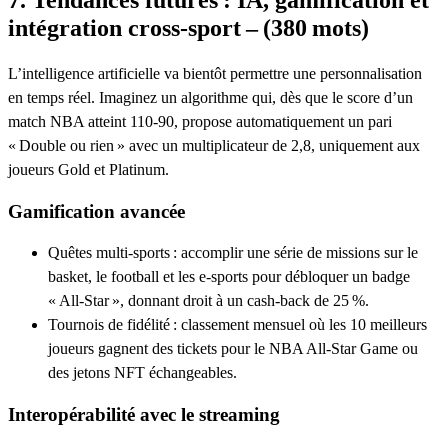
7. Tendances futures : IA, gamification et
intégration cross‑sport – (380 mots)
L’intelligence artificielle va bientôt permettre une personnalisation
en temps réel. Imaginez un algorithme qui, dès que le score d’un
match NBA atteint 110‑90, propose automatiquement un pari
« Double ou rien » avec un multiplicateur de 2,8, uniquement aux
joueurs Gold et Platinum.
Gamification avancée
Quêtes multi‑sports : accomplir une série de missions sur le
basket, le football et les e‑sports pour débloquer un badge
« All‑Star », donnant droit à un cash‑back de 25 %.
Tournois de fidélité : classement mensuel où les 10 meilleurs
joueurs gagnent des tickets pour le NBA All‑Star Game ou
des jetons NFT échangeables.
Interopérabilité avec le streaming