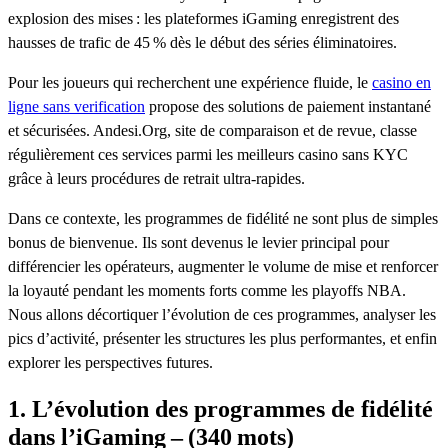
explosion des mises : les plateformes iGaming enregistrent des
hausses de trafic de 45 % dès le début des séries éliminatoires.
Pour les joueurs qui recherchent une expérience fluide, le
casino en
ligne sans verification
propose des solutions de paiement instantané
et sécurisées. Andesi.Org, site de comparaison et de revue, classe
régulièrement ces services parmi les meilleurs casino sans KYC
grâce à leurs procédures de retrait ultra‑rapides.
Dans ce contexte, les programmes de fidélité ne sont plus de simples
bonus de bienvenue. Ils sont devenus le levier principal pour
différencier les opérateurs, augmenter le volume de mise et renforcer
la loyauté pendant les moments forts comme les playoffs NBA.
Nous allons décortiquer l’évolution de ces programmes, analyser les
pics d’activité, présenter les structures les plus performantes, et enfin
explorer les perspectives futures.
1. L’évolution des programmes de fidélité
dans l’iGaming – (340 mots)