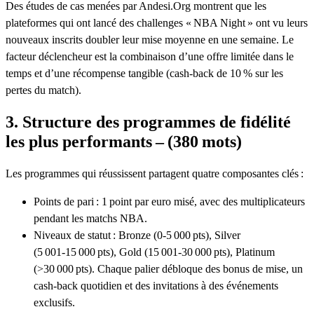
Des études de cas menées par Andesi.Org montrent que les
plateformes qui ont lancé des challenges « NBA Night » ont vu leurs
nouveaux inscrits doubler leur mise moyenne en une semaine. Le
facteur déclencheur est la combinaison d’une offre limitée dans le
temps et d’une récompense tangible (cash‑back de 10 % sur les
pertes du match).
3. Structure des programmes de fidélité
les plus performants – (380 mots)
Les programmes qui réussissent partagent quatre composantes clés :
Points de pari : 1 point par euro misé, avec des multiplicateurs
pendant les matchs NBA.
Niveaux de statut : Bronze (0‑5 000 pts), Silver
(5 001‑15 000 pts), Gold (15 001‑30 000 pts), Platinum
(>30 000 pts). Chaque palier débloque des bonus de mise, un
cash‑back quotidien et des invitations à des événements
exclusifs.