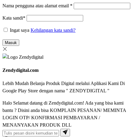
Nama pengguna atau alamat email
*
Kata sandi
*
Ingat saya
Kehilangan kata sandi?
Masuk
Zendydigital.com
Lebih Mudah Belanja Produk Digital melalui Aplikasi Kami Di
Google Play Store dengan nama " ZENDYDIGITAL "
Halo Selamat datang di Zendydigital.com! Ada yang bisa kami
bantu ? Disini anda bisa KOMPLAIN PESANAN/ MEMINTA
LOGIN OTP/ KONFIRMASI PEMBAYARAN /
MENANYAKAN PRODUK DLL