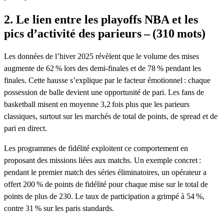
2. Le lien entre les playoffs NBA et les
pics d’activité des parieurs – (310 mots)
Les données de l’hiver 2025 révèlent que le volume des mises
augmente de 62 % lors des demi‑finales et de 78 % pendant les
finales. Cette hausse s’explique par le facteur émotionnel : chaque
possession de balle devient une opportunité de pari. Les fans de
basketball misent en moyenne 3,2 fois plus que les parieurs
classiques, surtout sur les marchés de total de points, de spread et de
pari en direct.
Les programmes de fidélité exploitent ce comportement en
proposant des missions liées aux matchs. Un exemple concret :
pendant le premier match des séries éliminatoires, un opérateur a
offert 200 % de points de fidélité pour chaque mise sur le total de
points de plus de 230. Le taux de participation a grimpé à 54 %,
contre 31 % sur les paris standards.