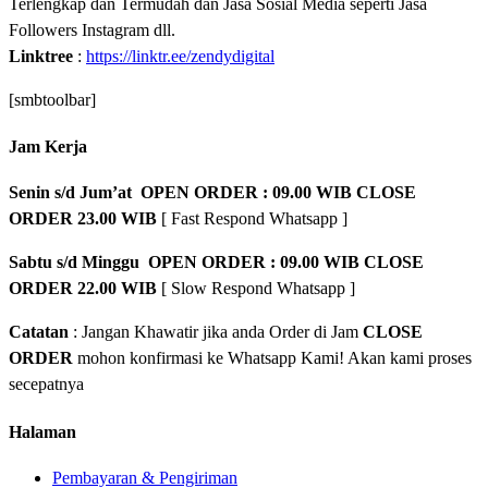
Terlengkap dan Termudah dan Jasa Sosial Media seperti Jasa
Followers Instagram dll.
Linktree
:
https://linktr.ee/zendydigital
[smbtoolbar]
Jam Kerja
Senin s/d Jum’at OPEN ORDER : 09.00 WIB CLOSE
ORDER 23.00 WIB
[ Fast Respond Whatsapp ]
Sabtu s/d Minggu OPEN ORDER : 09.00 WIB CLOSE
ORDER 22.00 WIB
[ Slow Respond Whatsapp ]
Catatan
: Jangan Khawatir jika anda Order di Jam
CLOSE
ORDER
mohon konfirmasi ke Whatsapp Kami! Akan kami proses
secepatnya
Halaman
Pembayaran & Pengiriman