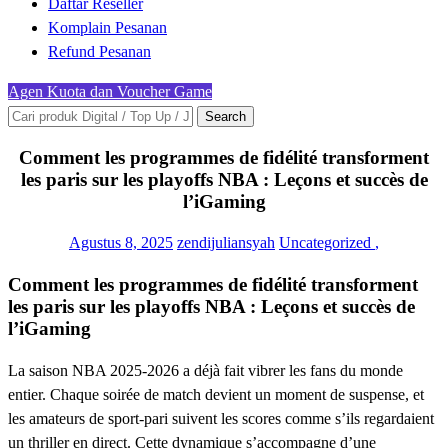
Daftar Reseller
Komplain Pesanan
Refund Pesanan
Agen Kuota dan Voucher Game
Search
Comment les programmes de fidélité transforment
les paris sur les playoffs NBA : Leçons et succès de
l’iGaming
Agustus 8, 2025
zendijuliansyah
Uncategorized
,
Comment les programmes de fidélité transforment
les paris sur les playoffs NBA : Leçons et succès de
l’iGaming
La saison NBA 2025‑2026 a déjà fait vibrer les fans du monde
entier. Chaque soirée de match devient un moment de suspense, et
les amateurs de sport‑pari suivent les scores comme s’ils regardaient
un thriller en direct. Cette dynamique s’accompagne d’une