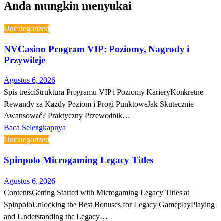
Anda mungkin menyukai
Uncategorized
NVCasino Program VIP: Poziomy, Nagrody i
Przywileje
Agustus 6, 2026
Spis treściStruktura Programu VIP i Poziomy KarieryKonkretne
Rewandy za Każdy Poziom i Progi PunktoweJak Skutecznie
Awansować? Praktyczny Przewodnik…
Baca Selengkapnya
Uncategorized
Spinpolo Microgaming Legacy Titles
Agustus 6, 2026
ContentsGetting Started with Microgaming Legacy Titles at
SpinpoloUnlocking the Best Bonuses for Legacy GameplayPlaying
and Understanding the Legacy…