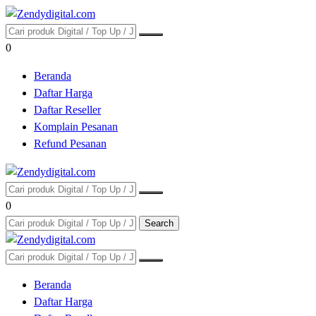
0
Beranda
Daftar Harga
Daftar Reseller
Komplain Pesanan
Refund Pesanan
0
Search
Beranda
Daftar Harga