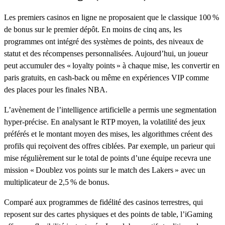
Les premiers casinos en ligne ne proposaient que le classique 100 %
de bonus sur le premier dépôt. En moins de cinq ans, les
programmes ont intégré des systèmes de points, des niveaux de
statut et des récompenses personnalisées. Aujourd’hui, un joueur
peut accumuler des « loyalty points » à chaque mise, les convertir en
paris gratuits, en cash‑back ou même en expériences VIP comme
des places pour les finales NBA.
L’avènement de l’intelligence artificielle a permis une segmentation
hyper‑précise. En analysant le RTP moyen, la volatilité des jeux
préférés et le montant moyen des mises, les algorithmes créent des
profils qui reçoivent des offres ciblées. Par exemple, un parieur qui
mise régulièrement sur le total de points d’une équipe recevra une
mission « Doublez vos points sur le match des Lakers » avec un
multiplicateur de 2,5 % de bonus.
Comparé aux programmes de fidélité des casinos terrestres, qui
reposent sur des cartes physiques et des points de table, l’iGaming