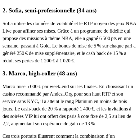
2. Sofia, semi‑professionnelle (34 ans)
Sofia utilise les données de volatilité et le RTP moyen des jeux NBA
Live pour affiner ses mises. Grâce à un programme de fidélité qui
propose des missions à thème NBA, elle a gagné 6 500 pts en une
semaine, passant à Gold. Le bonus de mise de 5 % sur chaque pari a
généré 250 € de mise supplémentaire, et le cash‑back de 15 % a
réduit ses pertes de 1 200 € à 1 020 €.
3. Marco, high‑roller (48 ans)
Marco mise 5 000 € par week‑end sur les finales. En choisissant un
casino recommandé par Andesi.Org pour son haut RTP et son
service sans KYC, il a atteint le rang Platinum en moins de trois
jours. Le cash‑back de 20 % a rapporté 1 400 €, et les invitations à
des soirées VIP lui ont offert des paris à cote fixe de 2,5 au lieu de
2,2, augmentant son espérance de gain de 13 %.
Ces trois portraits illustrent comment la combinaison d’un