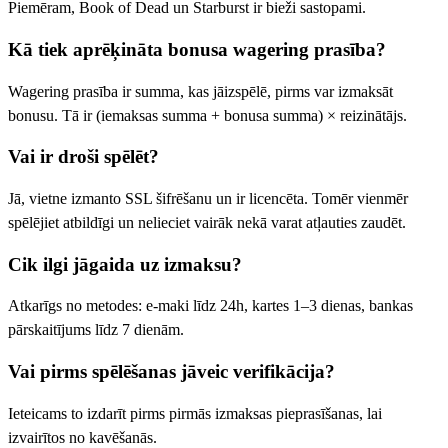
Piemēram, Book of Dead un Starburst ir bieži sastopami.
Kā tiek aprēķināta bonusa wagering prasība?
Wagering prasība ir summa, kas jāizspēlē, pirms var izmaksāt
bonusu. Tā ir (iemaksas summa + bonusa summa) × reizinātājs.
Vai ir droši spēlēt?
Jā, vietne izmanto SSL šifrēšanu un ir licencēta. Tomēr vienmēr
spēlējiet atbildīgi un nelieciet vairāk nekā varat atļauties zaudēt.
Cik ilgi jāgaida uz izmaksu?
Atkarīgs no metodes: e-maki līdz 24h, kartes 1–3 dienas, bankas
pārskaitījums līdz 7 dienām.
Vai pirms spēlēšanas jāveic verifikācija?
Ieteicams to izdarīt pirms pirmās izmaksas pieprasīšanas, lai
izvairītos no kavēšanās.