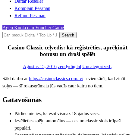
Daftar Reseller
Komplain Pesanan
Refund Pesanan
Agen Kuota dan Voucher Game
Search
Casino Classic ceļvedis: kā reģistrēties, aprēķināt
bonusu un droši spēlēt
Agustus 15, 2016
zendydigital
Uncategorized
,
Sākt darbu ar
https://casinoclassics.com.lv/
ir vienkārši, kad zināt
soļus — šī rokasgrāmata jūs vadīs caur katru no tiem.
Gatavošanās
Pārliecinieties, ka esat vismaz 18 gadus vecs.
Izvēlieties spēļu automātus — casino classic slots ir īpaši
populāri.