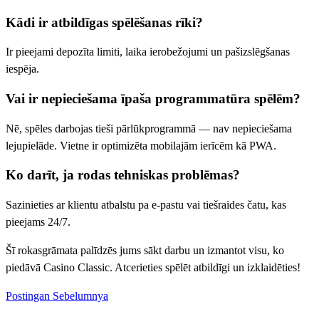
Kādi ir atbildīgas spēlēšanas rīki?
Ir pieejami depozīta limiti, laika ierobežojumi un pašizslēgšanas
iespēja.
Vai ir nepieciešama īpaša programmatūra spēlēm?
Nē, spēles darbojas tieši pārlūkprogrammā — nav nepieciešama
lejupielāde. Vietne ir optimizēta mobilajām ierīcēm kā PWA.
Ko darīt, ja rodas tehniskas problēmas?
Sazinieties ar klientu atbalstu pa e-pastu vai tiešraides čatu, kas
pieejams 24/7.
Šī rokasgrāmata palīdzēs jums sākt darbu un izmantot visu, ko
piedāvā Casino Classic. Atcerieties spēlēt atbildīgi un izklaidēties!
Postingan Sebelumnya