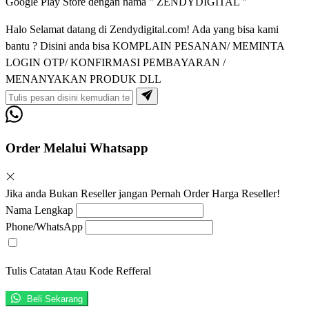
Google Play Store dengan nama " ZENDYDIGITAL "
Halo Selamat datang di Zendydigital.com! Ada yang bisa kami
bantu ? Disini anda bisa KOMPLAIN PESANAN/ MEMINTA
LOGIN OTP/ KONFIRMASI PEMBAYARAN /
MENANYAKAN PRODUK DLL
Order Melalui Whatsapp
Jika anda Bukan Reseller jangan Pernah Order Harga Reseller!
Nama Lengkap
Phone/WhatsApp
Tulis Catatan Atau Kode Refferal
Beli Sekarang