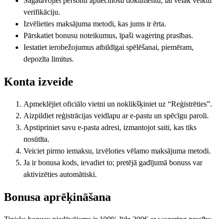
Sagatavojiet personu apliecinošu dokumentu, lai vēlāk veiktu
verifikāciju.
Izvēlieties maksājuma metodi, kas jums ir ērta.
Pārskatiet bonusu noteikumus, īpaši wagering prasības.
Iestatiet ierobežojumus atbildīgai spēlēšanai, piemēram,
depozīta limitus.
Konta izveide
Apmeklējiet oficiālo vietni un noklikšķiniet uz “Reģistrēties”.
Aizpildiet reģistrācijas veidlapu ar e-pastu un spēcīgu paroli.
Apstipriniet savu e-pasta adresi, izmantojot saiti, kas tiks
nosūtīta.
Veiciet pirmo iemaksu, izvēloties vēlamo maksājuma metodi.
Ja ir bonusa kods, ievadiet to; pretējā gadījumā bonuss var
aktivizēties automātiski.
Bonusa aprēķināšana