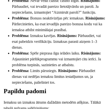
Problēma:
Nevar veikt classic casino login.
Risinājums:
Pārbaudiet, vai ievadāt pareizo lietotājvārdu un paroli. Ja
nepieciešams, izmantojiet “Aizmirsāt paroli?” funkciju.
Problēma:
Bonuss neaktivizējas pēc iemaksas.
Risinājums:
Pārliecinieties, ka esat ievadījis pareizo bonusa kodu vai ka
iemaksa atbilst minimālajai prasībai.
Problēma:
Izmaksa kavējas.
Risinājums:
Pārbaudiet, vai
esat pabeidzis verifikāciju. Izmaksas parasti aizņem 1–3
dienas.
Problēma:
Spēle pieprasa ilgu ielādes laiku.
Risinājums:
Atjauniniet pārlūkprogrammu vai izmantojiet citu ierīci. Ja
problēma turpinās, sazinieties ar atbalstu.
Problēma:
Limits pārsniegts.
Risinājums:
Pārbaudiet
dienas vai nedēļas iemaksu limitus iestatījumos un, ja
nepieciešams, palieliniet tos.
Papildu padomi
Iemaksu un izmaksu ātrums dažādām metodēm atšķiras. Tālākā
tabulā redzams salīdzinājums: