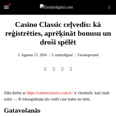
Casino Classic ceļvedis: kā
reģistrēties, aprēķināt bonusu un
droši spēlēt
Agustus 15, 2016
zendydigital
Uncategorized
Sākt darbu ar
https://casinoclassics.com.lv/
ir vienkārši, kad zināt
soļus — šī rokasgrāmata jūs vadīs caur katru no tiem.
Gatavošanās