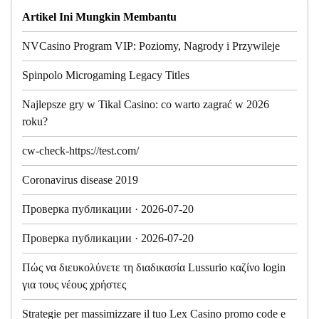
Artikel Ini Mungkin Membantu
NVCasino Program VIP: Poziomy, Nagrody i Przywileje
Spinpolo Microgaming Legacy Titles
Najlepsze gry w Tikal Casino: co warto zagrać w 2026
roku?
cw-check-https://test.com/
Coronavirus disease 2019
Проверка публикации · 2026-07-20
Проверка публикации · 2026-07-20
Πώς να διευκολύνετε τη διαδικασία Lussurio καζίνο login
για τους νέους χρήστες
Strategie per massimizzare il tuo Lex Casino promo code e