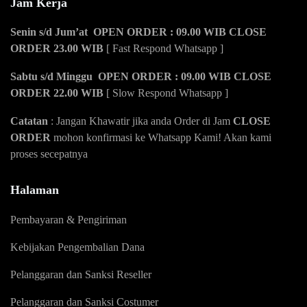
Jam Kerja
Senin s/d Jum’at OPEN ORDER : 09.00 WIB CLOSE
ORDER 23.00 WIB
[ Fast Respond Whatsapp ]
Sabtu s/d Minggu OPEN ORDER : 09.00 WIB CLOSE
ORDER 22.00 WIB
[ Slow Respond Whatsapp ]
Catatan
: Jangan Khawatir jika anda Order di Jam
CLOSE
ORDER
mohon konfirmasi ke Whatsapp Kami! Akan kami
proses secepatnya
Halaman
Pembayaran & Pengiriman
Kebijakan Pengembalian Dana
Pelanggaran dan Sanksi Reseller
Pelanggaran dan Sanksi Costumer