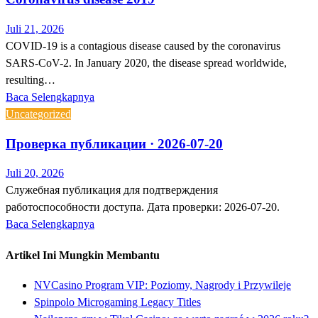
Juli 21, 2026
COVID-19 is a contagious disease caused by the coronavirus
SARS-CoV-2. In January 2020, the disease spread worldwide,
resulting…
Baca Selengkapnya
Uncategorized
Проверка публикации · 2026-07-20
Juli 20, 2026
Служебная публикация для подтверждения
работоспособности доступа. Дата проверки: 2026-07-20.
Baca Selengkapnya
Artikel Ini Mungkin Membantu
NVCasino Program VIP: Poziomy, Nagrody i Przywileje
Spinpolo Microgaming Legacy Titles