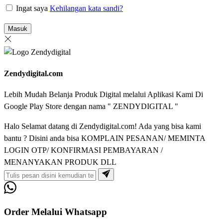
Ingat saya
Kehilangan kata sandi?
Masuk
Zendydigital.com
Lebih Mudah Belanja Produk Digital melalui Aplikasi Kami Di
Google Play Store dengan nama " ZENDYDIGITAL "
Halo Selamat datang di Zendydigital.com! Ada yang bisa kami
bantu ? Disini anda bisa KOMPLAIN PESANAN/ MEMINTA
LOGIN OTP/ KONFIRMASI PEMBAYARAN /
MENANYAKAN PRODUK DLL
Order Melalui Whatsapp