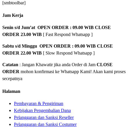
[smbtoolbar]
Jam Kerja
Senin s/d Jum’at OPEN ORDER : 09.00 WIB CLOSE
ORDER 23.00 WIB
[ Fast Respond Whatsapp ]
Sabtu s/d Minggu OPEN ORDER : 09.00 WIB CLOSE
ORDER 22.00 WIB
[ Slow Respond Whatsapp ]
Catatan
: Jangan Khawatir jika anda Order di Jam
CLOSE
ORDER
mohon konfirmasi ke Whatsapp Kami! Akan kami proses
secepatnya
Halaman
Pembayaran & Pengiriman
Kebijakan Pengembalian Dana
Pelanggaran dan Sanksi Reseller
Pelanggaran dan Sanksi Costumer