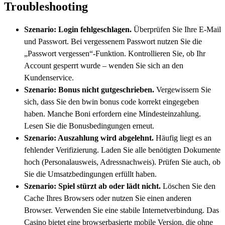
Troubleshooting
Szenario: Login fehlgeschlagen.
Überprüfen Sie Ihre E-Mail
und Passwort. Bei vergessenem Passwort nutzen Sie die
„Passwort vergessen“-Funktion. Kontrollieren Sie, ob Ihr
Account gesperrt wurde – wenden Sie sich an den
Kundenservice.
Szenario: Bonus nicht gutgeschrieben.
Vergewissern Sie
sich, dass Sie den bwin bonus code korrekt eingegeben
haben. Manche Boni erfordern eine Mindesteinzahlung.
Lesen Sie die Bonusbedingungen erneut.
Szenario: Auszahlung wird abgelehnt.
Häufig liegt es an
fehlender Verifizierung. Laden Sie alle benötigten Dokumente
hoch (Personalausweis, Adressnachweis). Prüfen Sie auch, ob
Sie die Umsatzbedingungen erfüllt haben.
Szenario: Spiel stürzt ab oder lädt nicht.
Löschen Sie den
Cache Ihres Browsers oder nutzen Sie einen anderen
Browser. Verwenden Sie eine stabile Internetverbindung. Das
Casino bietet eine browserbasierte mobile Version, die ohne