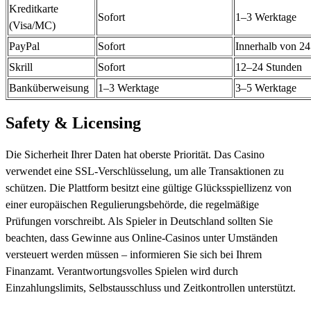
Kreditkarte
Sofort
1–3 Werktage
(Visa/MC)
PayPal
Sofort
Innerhalb von 2
Skrill
Sofort
12–24 Stunden
Banküberweisung
1–3 Werktage
3–5 Werktage
Safety & Licensing
Die Sicherheit Ihrer Daten hat oberste Priorität. Das Casino
verwendet eine SSL-Verschlüsselung, um alle Transaktionen zu
schützen. Die Plattform besitzt eine gültige Glücksspiellizenz von
einer europäischen Regulierungsbehörde, die regelmäßige
Prüfungen vorschreibt. Als Spieler in Deutschland sollten Sie
beachten, dass Gewinne aus Online-Casinos unter Umständen
versteuert werden müssen – informieren Sie sich bei Ihrem
Finanzamt. Verantwortungsvolles Spielen wird durch
Einzahlungslimits, Selbstausschluss und Zeitkontrollen unterstützt.