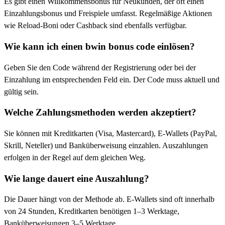
Es gibt einen Willkommensbonus für Neukunden, der oft einen
Einzahlungsbonus und Freispiele umfasst. Regelmäßige Aktionen
wie Reload-Boni oder Cashback sind ebenfalls verfügbar.
Wie kann ich einen bwin bonus code einlösen?
Geben Sie den Code während der Registrierung oder bei der
Einzahlung im entsprechenden Feld ein. Der Code muss aktuell und
gültig sein.
Welche Zahlungsmethoden werden akzeptiert?
Sie können mit Kreditkarten (Visa, Mastercard), E-Wallets (PayPal,
Skrill, Neteller) und Banküberweisung einzahlen. Auszahlungen
erfolgen in der Regel auf dem gleichen Weg.
Wie lange dauert eine Auszahlung?
Die Dauer hängt von der Methode ab. E-Wallets sind oft innerhalb
von 24 Stunden, Kreditkarten benötigen 1–3 Werktage,
Banküberweisungen 3–5 Werktage.