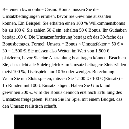
Bei einem bwin online Casino Bonus müssen Sie die
Umsatzbedingungen erfüllen, bevor Sie Gewinne auszahlen
können. Ein Beispiel: Sie erhalten einen 100 % Willkommensbonus
bis zu 100 €. Sie zahlen 50 € ein, erhalten 50 € Bonus. Ihr Guthaben
beträgt 100 €. Die Umsatzanforderung beträgt oft das 30-fache des
Bonusbetrages. Formel: Umsatz = Bonus × Umsatzfaktor = 50 € ×
30 = 1.500 €. Sie müssen also Wetten im Wert von 1.500 €
platzieren, bevor Sie eine Auszahlung beantragen können. Beachten
Sie, dass nicht alle Spiele gleich zum Umsatz beitragen: Slots zählen
meist 100 %, Tischspiele nur 10 % oder weniger. Berechnung:
Wenn Sie nur Slots spielen, müssen Sie 1.500 € / 100 € (Einsatz) =
15 Runden mit 100 € Einsatz tätigen. Haben Sie Glück und
gewinnen 200 €, wird der Bonus dennoch erst nach Erfüllung des
Umsatzes freigegeben. Planen Sie Ihr Spiel mit einem Budget, das
den Umsatz realistisch schafft.