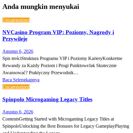
Anda mungkin menyukai
Uncategorized
NVCasino Program VIP: Poziomy, Nagrody i
Przywileje
Agustus 6, 2026
Spis treściStruktura Programu VIP i Poziomy KarieryKonkretne
Rewandy za Każdy Poziom i Progi PunktoweJak Skutecznie
Awansować? Praktyczny Przewodnik…
Baca Selengkapnya
Uncategorized
Spinpolo Microgaming Legacy Titles
Agustus 6, 2026
ContentsGetting Started with Microgaming Legacy Titles at
SpinpoloUnlocking the Best Bonuses for Legacy GameplayPlaying