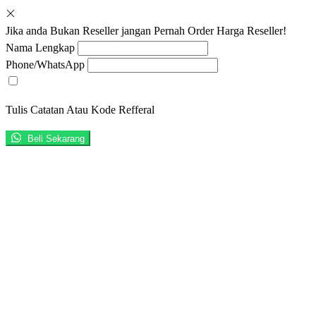
Jika anda Bukan Reseller jangan Pernah Order Harga Reseller!
Nama Lengkap
Phone/WhatsApp
Tulis Catatan Atau Kode Refferal
Beli Sekarang