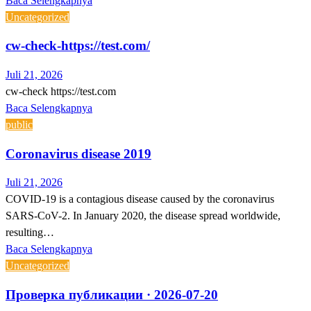
Baca Selengkapnya
Uncategorized
cw-check-https://test.com/
Juli 21, 2026
cw-check https://test.com
Baca Selengkapnya
public
Coronavirus disease 2019
Juli 21, 2026
COVID-19 is a contagious disease caused by the coronavirus
SARS-CoV-2. In January 2020, the disease spread worldwide,
resulting…
Baca Selengkapnya
Uncategorized
Проверка публикации · 2026-07-20