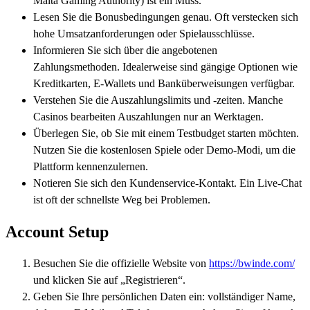
Malta Gaming Authority) ist ein Muss.
Lesen Sie die Bonusbedingungen genau. Oft verstecken sich
hohe Umsatzanforderungen oder Spielausschlüsse.
Informieren Sie sich über die angebotenen
Zahlungsmethoden. Idealerweise sind gängige Optionen wie
Kreditkarten, E-Wallets und Banküberweisungen verfügbar.
Verstehen Sie die Auszahlungslimits und -zeiten. Manche
Casinos bearbeiten Auszahlungen nur an Werktagen.
Überlegen Sie, ob Sie mit einem Testbudget starten möchten.
Nutzen Sie die kostenlosen Spiele oder Demo-Modi, um die
Plattform kennenzulernen.
Notieren Sie sich den Kundenservice-Kontakt. Ein Live-Chat
ist oft der schnellste Weg bei Problemen.
Account Setup
Besuchen Sie die offizielle Website von
https://bwinde.com/
und klicken Sie auf „Registrieren“.
Geben Sie Ihre persönlichen Daten ein: vollständiger Name,