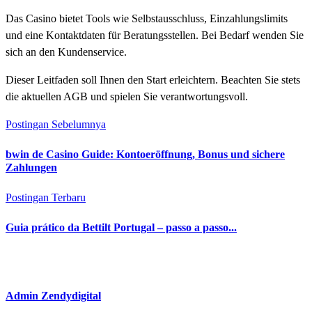
Das Casino bietet Tools wie Selbstausschluss, Einzahlungslimits
und eine Kontaktdaten für Beratungsstellen. Bei Bedarf wenden Sie
sich an den Kundenservice.
Dieser Leitfaden soll Ihnen den Start erleichtern. Beachten Sie stets
die aktuellen AGB und spielen Sie verantwortungsvoll.
Postingan Sebelumnya
bwin de Casino Guide: Kontoeröffnung, Bonus und sichere
Zahlungen
Postingan Terbaru
Guia prático da Bettilt Portugal – passo a passo...
Admin Zendydigital