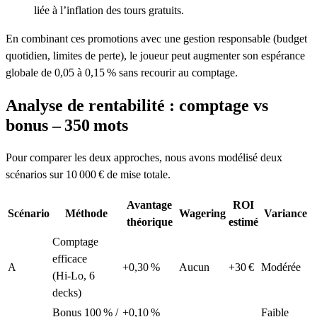
liée à l’inflation des tours gratuits.
En combinant ces promotions avec une gestion responsable (budget
quotidien, limites de perte), le joueur peut augmenter son espérance
globale de 0,05 à 0,15 % sans recourir au comptage.
Analyse de rentabilité : comptage vs
bonus – 350 mots
Pour comparer les deux approches, nous avons modélisé deux
scénarios sur 10 000 € de mise totale.
Avantage
ROI
Scénario
Méthode
Wagering
Variance
théorique
estimé
Comptage
efficace
A
+0,30 %
Aucun
+30 €
Modérée
(Hi‑Lo, 6
decks)
Bonus 100 % /
+0,10 %
Faible