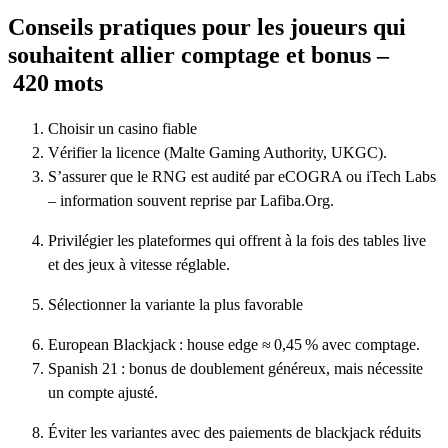
Conseils pratiques pour les joueurs qui
souhaitent allier comptage et bonus –
420 mots
Choisir un casino fiable
Vérifier la licence (Malte Gaming Authority, UKGC).
S’assurer que le RNG est audité par eCOGRA ou iTech Labs
– information souvent reprise par Lafiba.Org.
Privilégier les plateformes qui offrent à la fois des tables live
et des jeux à vitesse réglable.
Sélectionner la variante la plus favorable
European Blackjack : house edge ≈ 0,45 % avec comptage.
Spanish 21 : bonus de doublement généreux, mais nécessite
un compte ajusté.
Éviter les variantes avec des paiements de blackjack réduits