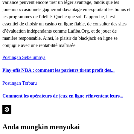
variance peuvent encore tirer un léger avantage, tandis que les
joueurs occasionnels gagneront davantage en exploitant les bonus et
les programmes de fidélité. Quelle que soit l’approche, il est
essentiel de choisir un casino en ligne fiable, de consulter des sites
d’évaluation indépendants comme Lafiba.Org, et de jouer de
manière responsable. Ainsi, le plaisir du blackjack en ligne se
conjugue avec une rentabilité maîtrisée.
Postingan Sebelumnya
Play‑offs NBA : comment les parieurs tirent profit des...
Postingan Terbaru
Comment les opérateurs de jeux en ligne réinventent leurs...
Anda mungkin menyukai