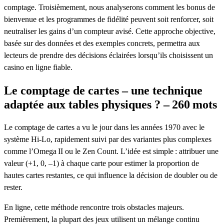
comptage. Troisièmement, nous analyserons comment les bonus de
bienvenue et les programmes de fidélité peuvent soit renforcer, soit
neutraliser les gains d’un compteur avisé. Cette approche objective,
basée sur des données et des exemples concrets, permettra aux
lecteurs de prendre des décisions éclairées lorsqu’ils choisissent un
casino en ligne fiable.
Le comptage de cartes – une technique
adaptée aux tables physiques ? – 260 mots
Le comptage de cartes a vu le jour dans les années 1970 avec le
système Hi‑Lo, rapidement suivi par des variantes plus complexes
comme l’Omega II ou le Zen Count. L’idée est simple : attribuer une
valeur (+1, 0, –1) à chaque carte pour estimer la proportion de
hautes cartes restantes, ce qui influence la décision de doubler ou de
rester.
En ligne, cette méthode rencontre trois obstacles majeurs.
Premièrement, la plupart des jeux utilisent un mélange continu