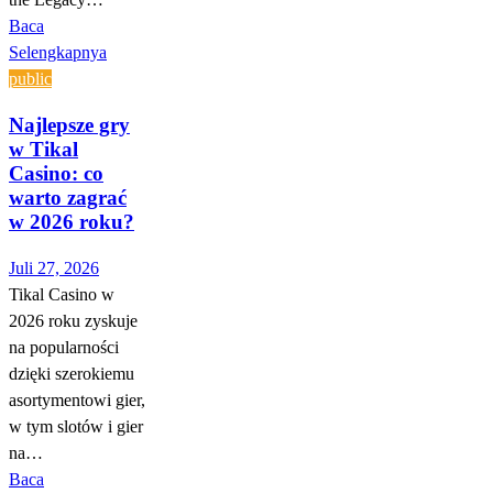
Baca
Selengkapnya
public
Najlepsze gry
w Tikal
Casino: co
warto zagrać
w 2026 roku?
Juli 27, 2026
Tikal Casino w
2026 roku zyskuje
na popularności
dzięki szerokiemu
asortymentowi gier,
w tym slotów i gier
na…
Baca