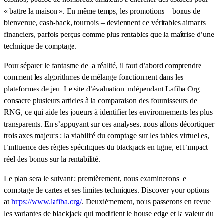
« battre la maison ». En même temps, les promotions – bonus de
bienvenue, cash‑back, tournois – deviennent de véritables aimants
financiers, parfois perçus comme plus rentables que la maîtrise d’une
technique de comptage.
Pour séparer le fantasme de la réalité, il faut d’abord comprendre
comment les algorithmes de mélange fonctionnent dans les
plateformes de jeu. Le site d’évaluation indépendant Lafiba.Org
consacre plusieurs articles à la comparaison des fournisseurs de
RNG, ce qui aide les joueurs à identifier les environnements les plus
transparents. En s’appuyant sur ces analyses, nous allons décortiquer
trois axes majeurs : la viabilité du comptage sur les tables virtuelles,
l’influence des règles spécifiques du blackjack en ligne, et l’impact
réel des bonus sur la rentabilité.
Le plan sera le suivant : premièrement, nous examinerons le
comptage de cartes et ses limites techniques. Discover your options
at
https://www.lafiba.org/
. Deuxièmement, nous passerons en revue
les variantes de blackjack qui modifient le house edge et la valeur du