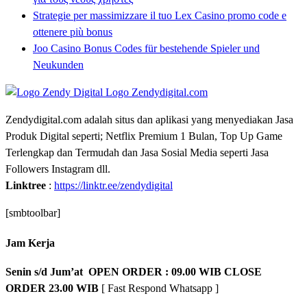
Strategie per massimizzare il tuo Lex Casino promo code e
ottenere più bonus
Joo Casino Bonus Codes für bestehende Spieler und
Neukunden
Zendydigital.com adalah situs dan aplikasi yang menyediakan Jasa
Produk Digital seperti; Netflix Premium 1 Bulan, Top Up Game
Terlengkap dan Termudah dan Jasa Sosial Media seperti Jasa
Followers Instagram dll.
Linktree
:
https://linktr.ee/zendydigital
[smbtoolbar]
Jam Kerja
Senin s/d Jum’at OPEN ORDER : 09.00 WIB CLOSE
ORDER 23.00 WIB
[ Fast Respond Whatsapp ]