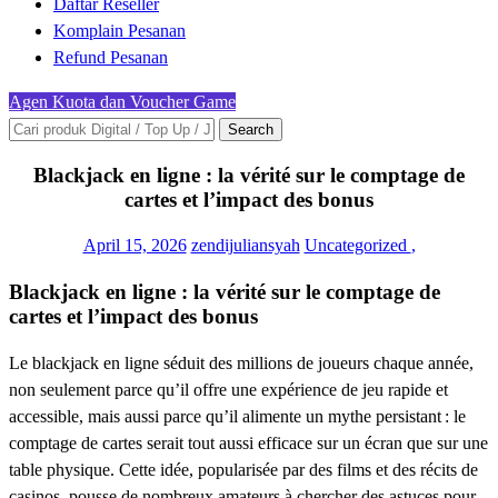
Daftar Reseller
Komplain Pesanan
Refund Pesanan
Agen Kuota dan Voucher Game
Search
Blackjack en ligne : la vérité sur le comptage de
cartes et l’impact des bonus
April 15, 2026
zendijuliansyah
Uncategorized
,
Blackjack en ligne : la vérité sur le comptage de
cartes et l’impact des bonus
Le blackjack en ligne séduit des millions de joueurs chaque année,
non seulement parce qu’il offre une expérience de jeu rapide et
accessible, mais aussi parce qu’il alimente un mythe persistant : le
comptage de cartes serait tout aussi efficace sur un écran que sur une
table physique. Cette idée, popularisée par des films et des récits de
casinos, pousse de nombreux amateurs à chercher des astuces pour