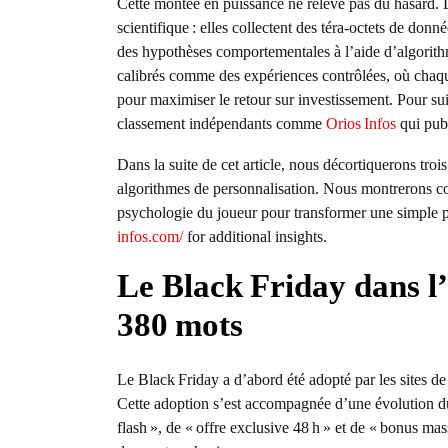
Cette montée en puissance ne relève pas du hasard. 
scientifique : elles collectent des téra‑octets de donn
des hypothèses comportementales à l’aide d’algorith
calibrés comme des expériences contrôlées, où chaqu
pour maximiser le retour sur investissement. Pour sui
classement indépendants comme
Orios Infos
qui publ
Dans la suite de cet article, nous décortiquerons trois
algorithmes de personnalisation. Nous montrerons comm
psychologie du joueur pour transformer une simple p
infos.com/
for additional insights.
Le Black Friday dans l’
380 mots
Le Black Friday a d’abord été adopté par les sites de
Cette adoption s’est accompagnée d’une évolution du
flash », de « offre exclusive 48 h » et de « bonus mas