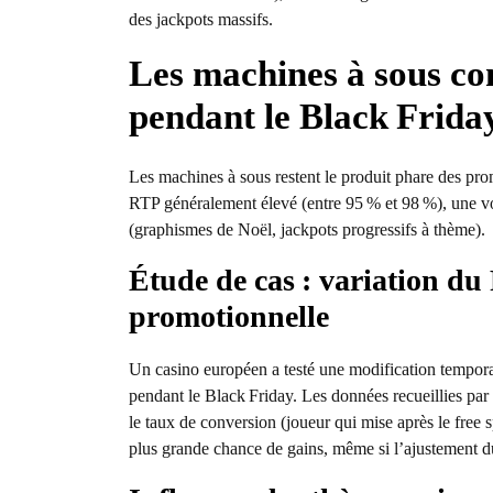
des jackpots massifs.
Les machines à sous c
pendant le Black Frida
Les machines à sous restent le produit phare des prom
RTP généralement élevé (entre 95 % et 98 %), une volat
(graphismes de Noël, jackpots progressifs à thème).
Étude de cas : variation d
promotionnelle
Un casino européen a testé une modification tempor
pendant le Black Friday. Les données recueillies par
le taux de conversion (joueur qui mise après le free
plus grande chance de gains, même si l’ajustement du