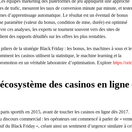
Les équipes marketing des plateformes de jeu appliquent une approche
ées de trafic, mesurent les taux de conversion minute par minute, et teste
mes d’apprentissage automatique. Le résultat est un éventail de bonus
e paramètre (valeur du bonus, condition de mise, durée) est optimisé
vre ces analyses, les experts se tournent souvent vers des sites de
ient des rapports détaillés sur les offres les plus rentables.
 piliers de la stratégie Black Friday : les bonus, les machines à sous et le
ent les casinos utilisent la statistique, le machine learning et la
romotion en un véritable laboratoire d’optimisation. Explore
https://ori
écosystème des casinos en ligne
 paris sportifs en 2015, avant de toucher les casinos en ligne dès 2017.
 discours commercial : les opérateurs ont commencé à parler de « vent
sif du Black Friday », créant ainsi un sentiment d’urgence similaire à ce