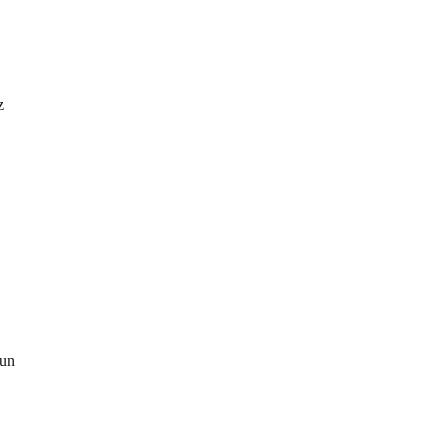
z
 un