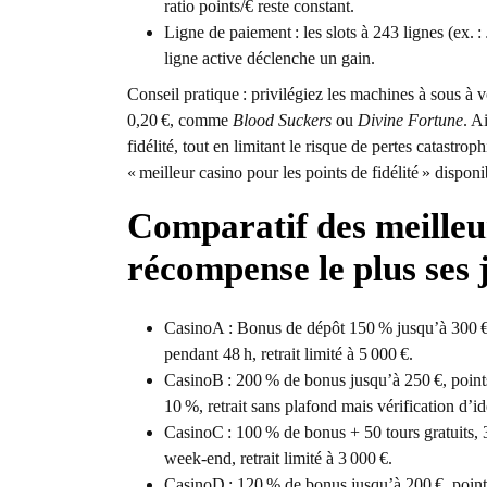
ratio points/€ reste constant.
Ligne de paiement : les slots à 243 lignes (ex. :
ligne active déclenche un gain.
Conseil pratique : privilégiez les machines à sous à
0,20 €, comme
Blood Suckers
ou
Divine Fortune
. A
fidélité, tout en limitant le risque de pertes catast
« meilleur casino pour les points de fidélité » disponi
Comparatif des meilleur
récompense le plus ses 
CasinoA : Bonus de dépôt 150 % jusqu’à 300 €, 
pendant 48 h, retrait limité à 5 000 €.
CasinoB : 200 % de bonus jusqu’à 250 €, point
10 %, retrait sans plafond mais vérification d’id
CasinoC : 100 % de bonus + 50 tours gratuits, 3 
week‑end, retrait limité à 3 000 €.
CasinoD : 120 % de bonus jusqu’à 200 €, point