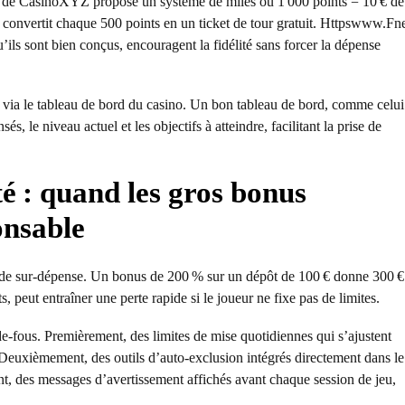
 » de CasinoXYZ propose un système de miles où 1 000 points = 10 € de
 convertit chaque 500 points en un ticket de tour gratuit. Httpswww.Fn
ls sont bien conçus, encouragent la fidélité sans forcer la dépense
ts via le tableau de bord du casino. Un bon tableau de bord, comme celui
s, le niveau actuel et les objectifs à atteindre, facilitant la prise de
té : quand les gros bonus
onsable
s de sur‑dépense. Un bonus de 200 % sur un dépôt de 100 € donne 300 €
, peut entraîner une perte rapide si le joueur ne fixe pas de limites.
de‑fous. Premièrement, des limites de mise quotidiennes qui s’ajustent
euxièmement, des outils d’auto‑exclusion intégrés directement dans le
ent, des messages d’avertissement affichés avant chaque session de jeu,