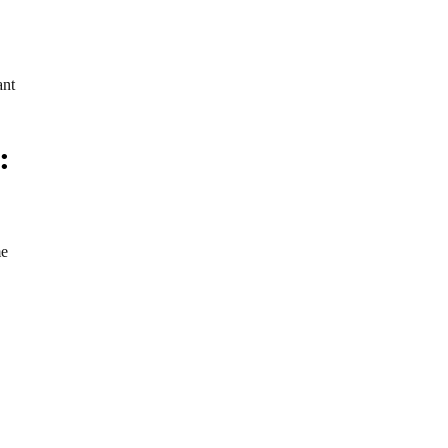
ant
:
me