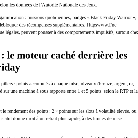
lon les données de l’Autorité Nationale des Jeux.
e gamification : missions quotidiennes, badges « Black Friday Warrior »,
our débloquer des récompenses supplémentaires. Httpswww.Fne
ue légales, peuvent pousser à des comportements impulsifs, surtout che
: le moteur caché derrière les
riday
 piliers : points accumulés à chaque mise, niveaux (bronze, argent, or,
 sur une machine à sous rapporte entre 1 et 5 points, selon le RTP et la
le rendement des points : 2 × points sur les slots à volatilité élevée, ou
statut donne droit à un retrait plus rapide, à des limites de mise