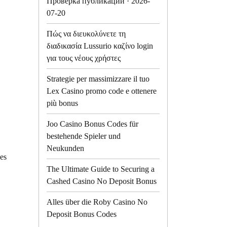
Проверка публикации · 2026-
07-20
Πώς να διευκολύνετε τη
διαδικασία Lussurio καζίνο login
για τους νέους χρήστες
Strategie per massimizzare il tuo
Lex Casino promo code e ottenere
più bonus
Joo Casino Bonus Codes für
bestehende Spieler und
Neukunden
des
The Ultimate Guide to Securing a
Cashed Casino No Deposit Bonus
Alles über die Roby Casino No
Deposit Bonus Codes