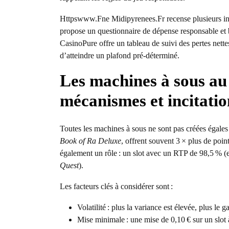
Httpswww.Fne Midipyrenees.Fr recense plusieurs init
propose un questionnaire de dépense responsable et b
CasinoPure offre un tableau de suivi des pertes nettes
d’atteindre un plafond pré‑déterminé.
Les machines à sous au
mécanismes et incitatio
Toutes les machines à sous ne sont pas créées égales 
Book of Ra Deluxe
, offrent souvent 3 × plus de points
également un rôle : un slot avec un RTP de 98,5 % (e
Quest
).
Les facteurs clés à considérer sont :
Volatilité : plus la variance est élevée, plus le 
Mise minimale : une mise de 0,10 € sur un slot 