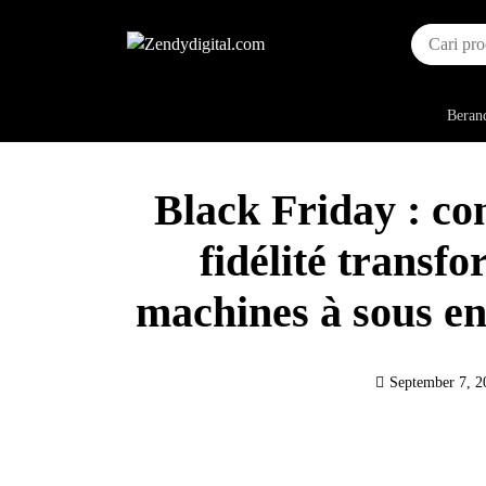
Beran
Black Friday : c
fidélité transf
machines à sous en
September 7, 2