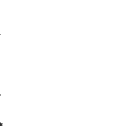
e
%
du