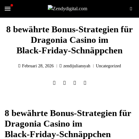
8 bewährte Bonus‑Strategien für
Dragonia Casino im
Black‑Friday‑Schnäppchen
Februari 28, 2026
zendijuliansyah
Uncategorized
8 bewährte Bonus‑Strategien für
Dragonia Casino im
Black‑Friday‑Schnäppchen