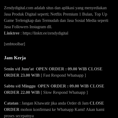
Zendydigital.com adalah situs dan aplikasi yang menyediakan
Jasa Produk Digital seperti; Netflix Premium 1 Bulan, Top Up
Game Terlengkap dan Termudah dan Jasa Sosial Media seperti
Jasa Followers Instagram dll.
Linktree
:
https://linktr.ee/zendydigital
[smbtoolbar]
Jam Kerja
Senin s/d Jum’at OPEN ORDER : 09.00 WIB CLOSE
ORDER 23.00 WIB
[ Fast Respond Whatsapp ]
Sabtu s/d Minggu OPEN ORDER : 09.00 WIB CLOSE
ORDER 22.00 WIB
[ Slow Respond Whatsapp ]
Catatan
: Jangan Khawatir jika anda Order di Jam
CLOSE
ORDER
mohon konfirmasi ke Whatsapp Kami! Akan kami
proses secepatnya