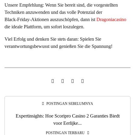
Unsere Empfehlung: Wenn Sie bereit sind, die vorgestellten
Techniken anzuwenden und das volle Potenzial der
Black‑Friday‑Aktionen auszuschöpfen, dann ist
Dragoniacasino
die ideale Plattform, um sofort loszulegen.
Viel Erfolg und denken Sie stets daran: Spielen Sie
verantwortungsbewusst und genießen Sie die Spannung!
POSTINGAN SEBELUMNYA
Expertinsights: Hoe Scoripro Casino 2 Garanties Biedt
voor Eerlijke...
POSTINGAN TERBARU