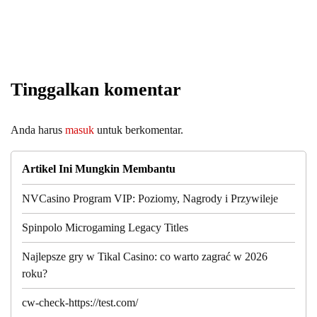
Tinggalkan komentar
Anda harus
masuk
untuk berkomentar.
Artikel Ini Mungkin Membantu
NVCasino Program VIP: Poziomy, Nagrody i Przywileje
Spinpolo Microgaming Legacy Titles
Najlepsze gry w Tikal Casino: co warto zagrać w 2026
roku?
cw-check-https://test.com/