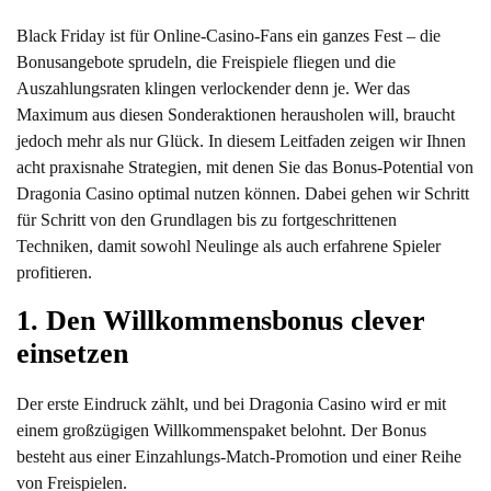
Black Friday ist für Online‑Casino‑Fans ein ganzes Fest – die
Bonusangebote sprudeln, die Freispiele fliegen und die
Auszahlungsraten klingen verlockender denn je. Wer das
Maximum aus diesen Sonderaktionen herausholen will, braucht
jedoch mehr als nur Glück. In diesem Leitfaden zeigen wir Ihnen
acht praxisnahe Strategien, mit denen Sie das Bonus‑Potential von
Dragonia Casino optimal nutzen können. Dabei gehen wir Schritt
für Schritt von den Grundlagen bis zu fortgeschrittenen
Techniken, damit sowohl Neulinge als auch erfahrene Spieler
profitieren.
1. Den Willkommensbonus clever
einsetzen
Der erste Eindruck zählt, und bei Dragonia Casino wird er mit
einem großzügigen Willkommenspaket belohnt. Der Bonus
besteht aus einer Einzahlungs‑Match‑Promotion und einer Reihe
von Freispielen.