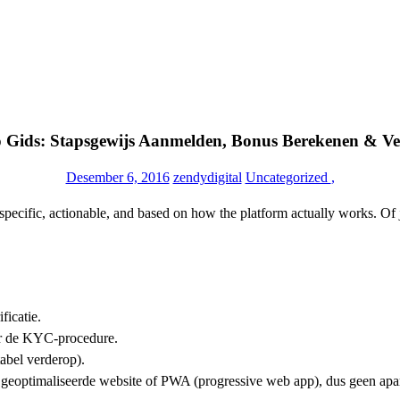
 Gids: Stapsgewijs Aanmelden, Bonus Berekenen & Vei
Desember 6, 2016
zendydigital
Uncategorized
,
pecific, actionable, and based on how the platform actually works. Of 
ficatie.
oor de KYC‑procedure.
abel verderop).
l geoptimaliseerde website of PWA (progressive web app), dus geen apa