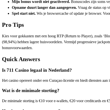
Mijn bonus wordt niet geactiveerd.
Bonuscodes zijn soms ver
Opname duurt langer dan aangegeven.
Vraag de status op vi
Spel start niet.
Wis je browsercache of update je browser. Voor
Pro Tips
Kies voor gokkasten met een hoog RTP (Return to Player), zoals ‘Blo
(98,94%) hebben lagere huisvoordelen. Vermijd progressieve jackpotslo
bonusvoorwaarden.
Quick Answers
Is 711 Casino legaal in Nederland?
Het casino opereert onder een Curaçao‑licentie en biedt diensten aan 
Wat is de minimale storting?
De minimale storting is €10 voor e‑wallets, €20 voor creditcards en 