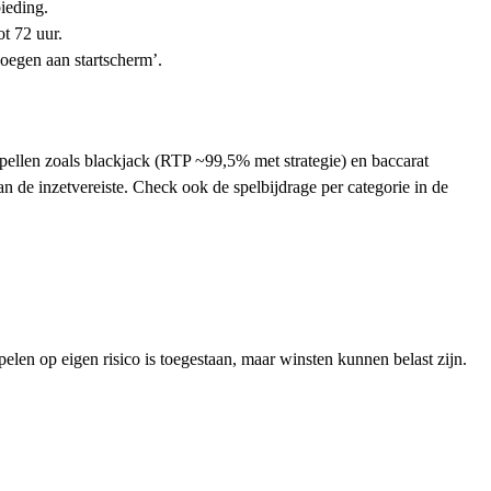
ieding.
ot 72 uur.
oegen aan startscherm’.
pellen zoals blackjack (RTP ~99,5% met strategie) en baccarat
n de inzetvereiste. Check ook de spelbijdrage per categorie in de
elen op eigen risico is toegestaan, maar winsten kunnen belast zijn.