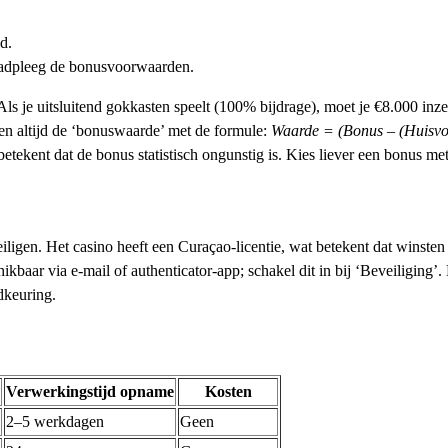
d.
aadpleeg de bonusvoorwaarden.
 je uitsluitend gokkasten speelt (100% bijdrage), moet je €8.000 inzet
n altijd de ‘bonuswaarde’ met de formule:
Waarde = (Bonus – (Huisvoor
etekent dat de bonus statistisch ongunstig is. Kies liever een bonus met
iligen. Het casino heeft een Curaçao‑licentie, wat betekent dat winste
hikbaar via e‑mail of authenticator‑app; schakel dit in bij ‘Beveiliging
dkeuring.
Verwerkingstijd opname
Kosten
2–5 werkdagen
Geen