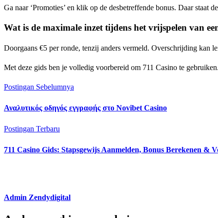
Ga naar ‘Promoties’ en klik op de desbetreffende bonus. Daar staat de 
Wat is de maximale inzet tijdens het vrijspelen van e
Doorgaans €5 per ronde, tenzij anders vermeld. Overschrijding kan le
Met deze gids ben je volledig voorbereid om 711 Casino te gebruiken. 
Postingan Sebelumnya
Αναλυτικός οδηγός εγγραφής στο Novibet Casino
Postingan Terbaru
711 Casino Gids: Stapsgewijs Aanmelden, Bonus Berekenen & Vei
Admin Zendydigital