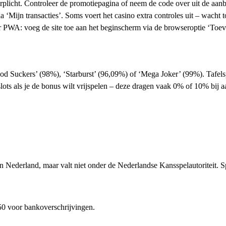
plicht. Controleer de promotiepagina of neem de code over uit de aanb
a ‘Mijn transacties’. Soms voert het casino extra controles uit – wacht t
 PWA: voeg de site toe aan het beginscherm via de browseroptie ‘Toev
od Suckers’ (98%), ‘Starburst’ (96,09%) of ‘Mega Joker’ (99%). Tafels
ts als je de bonus wilt vrijspelen – deze dragen vaak 0% of 10% bij aa
in Nederland, maar valt niet onder de Nederlandse Kansspelautoriteit. Sp
€50 voor bankoverschrijvingen.