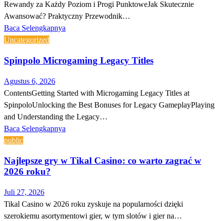
Rewandy za Każdy Poziom i Progi PunktoweJak Skutecznie
Awansować? Praktyczny Przewodnik…
Baca Selengkapnya
Uncategorized
Spinpolo Microgaming Legacy Titles
Agustus 6, 2026
ContentsGetting Started with Microgaming Legacy Titles at
SpinpoloUnlocking the Best Bonuses for Legacy GameplayPlaying
and Understanding the Legacy…
Baca Selengkapnya
public
Najlepsze gry w Tikal Casino: co warto zagrać w
2026 roku?
Juli 27, 2026
Tikal Casino w 2026 roku zyskuje na popularności dzięki
szerokiemu asortymentowi gier, w tym slotów i gier na…