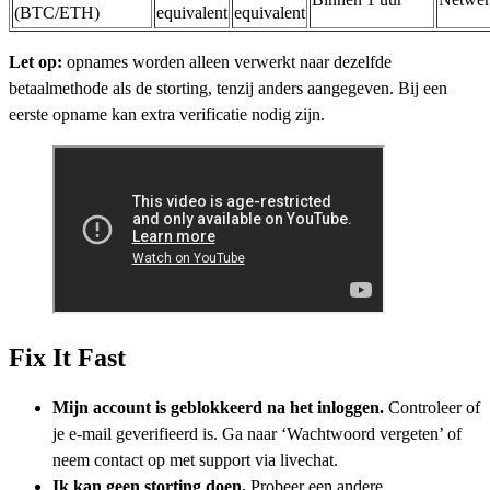
(BTC/ETH)
equivalent
equivalent
Let op:
opnames worden alleen verwerkt naar dezelfde
betaalmethode als de storting, tenzij anders aangegeven. Bij een
eerste opname kan extra verificatie nodig zijn.
Fix It Fast
Mijn account is geblokkeerd na het inloggen.
Controleer of
je e‑mail geverifieerd is. Ga naar ‘Wachtwoord vergeten’ of
neem contact op met support via livechat.
Ik kan geen storting doen.
Probeer een andere