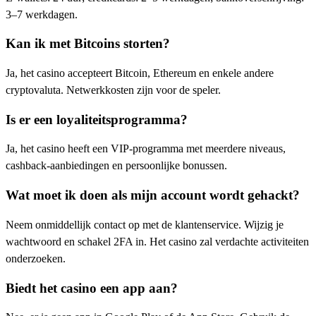
3–7 werkdagen.
Kan ik met Bitcoins storten?
Ja, het casino accepteert Bitcoin, Ethereum en enkele andere
cryptovaluta. Netwerkkosten zijn voor de speler.
Is er een loyaliteitsprogramma?
Ja, het casino heeft een VIP‑programma met meerdere niveaus,
cashback‑aanbiedingen en persoonlijke bonussen.
Wat moet ik doen als mijn account wordt gehackt?
Neem onmiddellijk contact op met de klantenservice. Wijzig je
wachtwoord en schakel 2FA in. Het casino zal verdachte activiteiten
onderzoeken.
Biedt het casino een app aan?