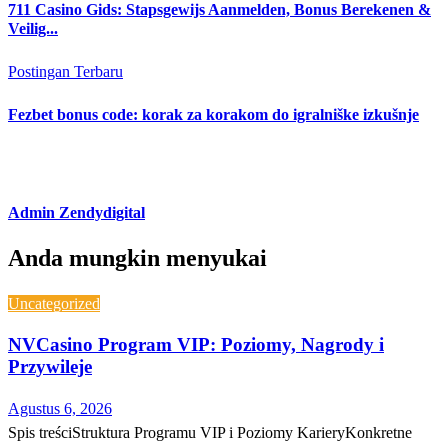
711 Casino Gids: Stapsgewijs Aanmelden, Bonus Berekenen &
Veilig...
Postingan Terbaru
Fezbet bonus code: korak za korakom do igralniške izkušnje
Admin Zendydigital
Anda mungkin menyukai
Uncategorized
NVCasino Program VIP: Poziomy, Nagrody i
Przywileje
Agustus 6, 2026
Spis treściStruktura Programu VIP i Poziomy KarieryKonkretne