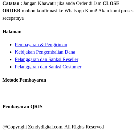
Catatan
: Jangan Khawatir jika anda Order di Jam
CLOSE
ORDER
mohon konfirmasi ke Whatsapp Kami! Akan kami proses
secepatnya
Halaman
Pembayaran & Pengiriman
Kebijakan Pengembalian Dana
Pelanggaran dan Sanksi Reseller
Pelanggaran dan Sanksi Costumer
Metode Pembayaran
Pembayaran QRIS
@Copyright Zendydigital.com. All Rights Reserved