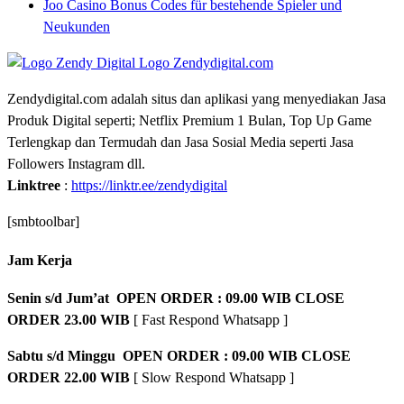
Joo Casino Bonus Codes für bestehende Spieler und
Neukunden
Zendydigital.com adalah situs dan aplikasi yang menyediakan Jasa
Produk Digital seperti; Netflix Premium 1 Bulan, Top Up Game
Terlengkap dan Termudah dan Jasa Sosial Media seperti Jasa
Followers Instagram dll.
Linktree
:
https://linktr.ee/zendydigital
[smbtoolbar]
Jam Kerja
Senin s/d Jum’at OPEN ORDER : 09.00 WIB CLOSE
ORDER 23.00 WIB
[ Fast Respond Whatsapp ]
Sabtu s/d Minggu OPEN ORDER : 09.00 WIB CLOSE
ORDER 22.00 WIB
[ Slow Respond Whatsapp ]