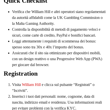
Quick Checklist
Verifica che William Hill e altri operatori siano regolamentati
da autorità affidabili come la UK Gambling Commission o
la Malta Gaming Authority.
Controlla la disponibilità di metodi di pagamento veloci e
sicuri, come carte di credito, PayPal e bonifici bancari.
Leggi attentamente i requisiti di scommessa dei bonus:
spesso sono tra 30x e 40x l’importo del bonus.
Assicurati che il sito sia ottimizzato per dispositivi mobili,
con un design reattivo o una Progressive Web App (PWA)
per giocare dal browser.
Registration
Visita
William Hill
e clicca sul pulsante “Registrati” o
“Iscriviti”.
Inserisci i tuoi dati personali: nome, cognome, data di
nascita, indirizzo email e residenza. Usa informazioni reali
per evitare problemi con la verifica KYC.