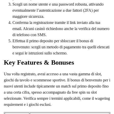
Scegli un nome utente e una password robusta, attivando
eventualmente l’autenticazione a due fattori (2FA) per
maggiore sicurezza.
Conferma la registrazione tramite il link inviato alla tua
email. Alcuni casinò richiedono anche la verifica del numero
di telefono con SMS.
Effettua il primo deposito per sbloccare il bonus di
benvenuto: scegli un metodo di pagamento tra quelli elencati
e segui le istruzioni sullo schermo.
Key Features & Bonuses
Una volta registrato, avrai accesso a una vasta gamma di slot,
giochi da tavolo e scommesse sportive. Il bonus di benvenuto per i
nuovi utenti include tipicamente un match sul primo deposito fino
a una certa cifra, spesso accompagnato da free spin su slot
selezionate. Verifica sempre i termini applicabili, come il wagering
requirement e i giochi esclusi.