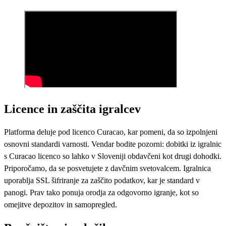
Licence in zaščita igralcev
Platforma deluje pod licenco Curacao, kar pomeni, da so izpolnjeni
osnovni standardi varnosti. Vendar bodite pozorni: dobitki iz igralnic
s Curacao licenco so lahko v Sloveniji obdavčeni kot drugi dohodki.
Priporočamo, da se posvetujete z davčnim svetovalcem. Igralnica
uporablja SSL šifriranje za zaščito podatkov, kar je standard v
panogi. Prav tako ponuja orodja za odgovorno igranje, kot so
omejitve depozitov in samopregled.