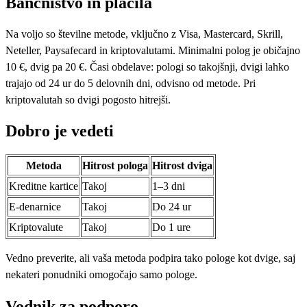
Bančništvo in plačila
Na voljo so številne metode, vključno z Visa, Mastercard, Skrill,
Neteller, Paysafecard in kriptovalutami. Minimalni polog je običajno
10 €, dvig pa 20 €. Časi obdelave: pologi so takojšnji, dvigi lahko
trajajo od 24 ur do 5 delovnih dni, odvisno od metode. Pri
kriptovalutah so dvigi pogosto hitrejši.
Dobro je vedeti
Metoda
Hitrost pologa
Hitrost dviga
Kreditne kartice
Takoj
1–3 dni
E-denarnice
Takoj
Do 24 ur
Kriptovalute
Takoj
Do 1 ure
Vedno preverite, ali vaša metoda podpira tako pologe kot dvige, saj
nekateri ponudniki omogočajo samo pologe.
Vodnik za podporo