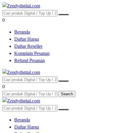
0
Beranda
Daftar Harga
Daftar Reseller
Komplain Pesanan
Refund Pesanan
0
Search
Beranda
Daftar Harga