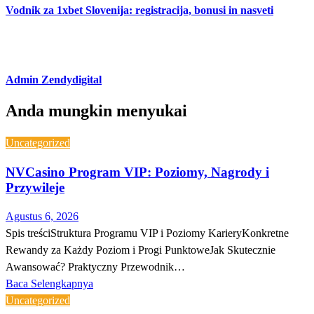
Vodnik za 1xbet Slovenija: registracija, bonusi in nasveti
Admin Zendydigital
Anda mungkin menyukai
Uncategorized
NVCasino Program VIP: Poziomy, Nagrody i
Przywileje
Agustus 6, 2026
Spis treściStruktura Programu VIP i Poziomy KarieryKonkretne
Rewandy za Każdy Poziom i Progi PunktoweJak Skutecznie
Awansować? Praktyczny Przewodnik…
Baca Selengkapnya
Uncategorized