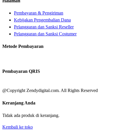
Halaman
Pembayaran & Pengiriman
Kebijakan Pengembalian Dana
Pelanggaran dan Sanksi Reseller
Pelanggaran dan Sanksi Costumer
Metode Pembayaran
Pembayaran QRIS
@Copyright Zendydigital.com. All Rights Reserved
Keranjang Anda
Tidak ada produk di keranjang.
Kembali ke toko