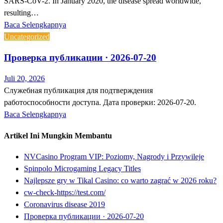
SARS-CoV-2. In January 2020, the disease spread worldwide,
resulting…
Baca Selengkapnya
Uncategorized
Проверка публикации · 2026-07-20
Juli 20, 2026
Служебная публикация для подтверждения
работоспособности доступа. Дата проверки: 2026-07-20.
Baca Selengkapnya
Artikel Ini Mungkin Membantu
NVCasino Program VIP: Poziomy, Nagrody i Przywileje
Spinpolo Microgaming Legacy Titles
Najlepsze gry w Tikal Casino: co warto zagrać w 2026 roku?
cw-check-https://test.com/
Coronavirus disease 2019
Проверка публикации · 2026-07-20