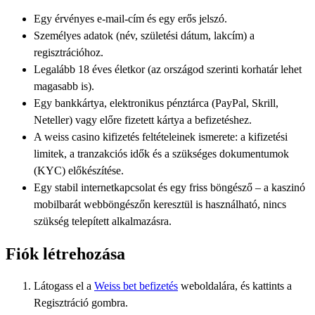
Egy érvényes e-mail-cím és egy erős jelszó.
Személyes adatok (név, születési dátum, lakcím) a
regisztrációhoz.
Legalább 18 éves életkor (az országod szerinti korhatár lehet
magasabb is).
Egy bankkártya, elektronikus pénztárca (PayPal, Skrill,
Neteller) vagy előre fizetett kártya a befizetéshez.
A weiss casino kifizetés feltételeinek ismerete: a kifizetési
limitek, a tranzakciós idők és a szükséges dokumentumok
(KYC) előkészítése.
Egy stabil internetkapcsolat és egy friss böngésző – a kaszinó
mobilbarát webböngészőn keresztül is használható, nincs
szükség telepített alkalmazásra.
Fiók létrehozása
Látogass el a
Weiss bet befizetés
weboldalára, és kattints a
Regisztráció gombra.