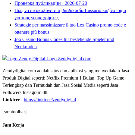
Проверка публикации · 2026-07-20
Πώς να διευκολύνετε τη διαδικασία Lussurio καζίνο login
για τους νέους χρήστες
Strategie per massimizzare il tuo Lex Casino promo code e
ottenere più bonus
Joo Casino Bonus Codes für bestehende Spieler und
Neukunden
Zendydigital.com adalah situs dan aplikasi yang menyediakan Jasa
Produk Digital seperti; Netflix Premium 1 Bulan, Top Up Game
Terlengkap dan Termudah dan Jasa Sosial Media seperti Jasa
Followers Instagram dll.
Linktree
:
https://linktr.ee/zendydigital
[smbtoolbar]
Jam Kerja