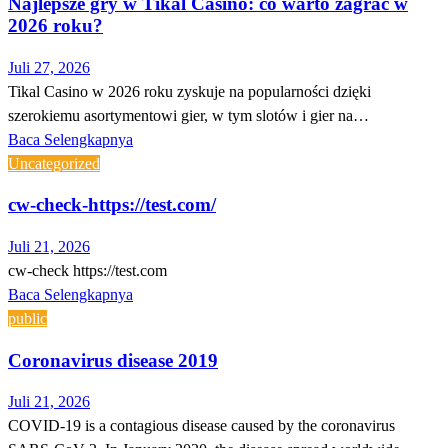
Najlepsze gry w Tikal Casino: co warto zagrać w
2026 roku?
Juli 27, 2026
Tikal Casino w 2026 roku zyskuje na popularności dzięki
szerokiemu asortymentowi gier, w tym slotów i gier na…
Baca Selengkapnya
Uncategorized
cw-check-https://test.com/
Juli 21, 2026
cw-check https://test.com
Baca Selengkapnya
public
Coronavirus disease 2019
Juli 21, 2026
COVID-19 is a contagious disease caused by the coronavirus