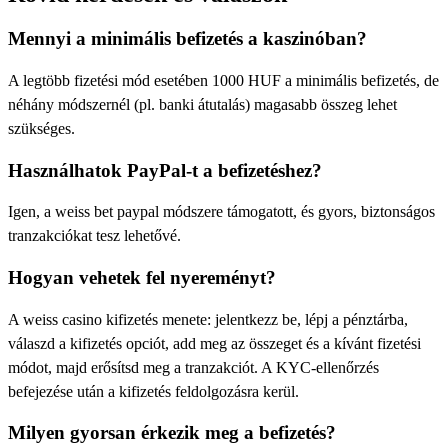
Mennyi a minimális befizetés a kaszinóban?
A legtöbb fizetési mód esetében 1000 HUF a minimális befizetés, de
néhány módszernél (pl. banki átutalás) magasabb összeg lehet
szükséges.
Használhatok PayPal-t a befizetéshez?
Igen, a weiss bet paypal módszere támogatott, és gyors, biztonságos
tranzakciókat tesz lehetővé.
Hogyan vehetek fel nyereményt?
A weiss casino kifizetés menete: jelentkezz be, lépj a pénztárba,
válaszd a kifizetés opciót, add meg az összeget és a kívánt fizetési
módot, majd erősítsd meg a tranzakciót. A KYC-ellenőrzés
befejezése után a kifizetés feldolgozásra kerül.
Milyen gyorsan érkezik meg a befizetés?