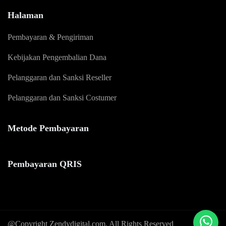
Halaman
Pembayaran & Pengiriman
Kebijakan Pengembalian Dana
Pelanggaran dan Sanksi Reseller
Pelanggaran dan Sanksi Costumer
Metode Pembayaran
Pembayaran QRIS
@Copyright Zendydigital.com. All Rights Reserved