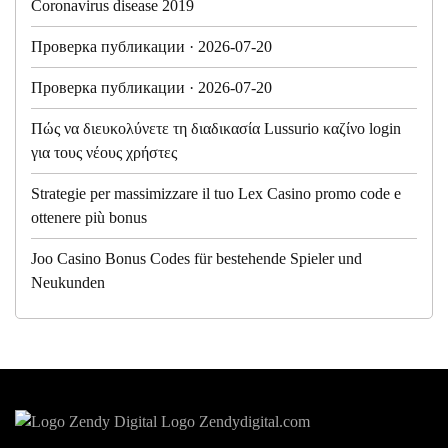
Coronavirus disease 2019
Проверка публикации · 2026-07-20
Проверка публикации · 2026-07-20
Πώς να διευκολύνετε τη διαδικασία Lussurio καζίνο login
για τους νέους χρήστες
Strategie per massimizzare il tuo Lex Casino promo code e
ottenere più bonus
Joo Casino Bonus Codes für bestehende Spieler und
Neukunden