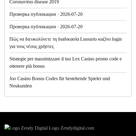
Coronavirus disease 2019
Проверка публикации · 2026-07-20
Проверка публикации · 2026-07-20
Πώς να διευκολύνετε τη διαδικασία Lussurio καζίνο login
για τους νέους χρήστες
Strategie per massimizzare il tuo Lex Casino promo code e
ottenere più bonus
Joo Casino Bonus Codes für bestehende Spieler und
Neukunden