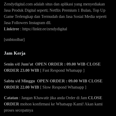
Zendydigital.com adalah situs dan aplikasi yang menyediakan
Jasa Produk Digital seperti; Netflix Premium 1 Bulan, Top Up
Game Terlengkap dan Termudah dan Jasa Sosial Media seperti
Jasa Followers Instagram dll.
Linktree
:
https://linktr.ee/zendydigital
[smbtoolbar]
Jam Kerja
Senin s/d Jum’at OPEN ORDER : 09.00 WIB CLOSE
ORDER 23.00 WIB
[ Fast Respond Whatsapp ]
Sabtu s/d Minggu OPEN ORDER : 09.00 WIB CLOSE
ORDER 22.00 WIB
[ Slow Respond Whatsapp ]
Catatan
: Jangan Khawatir jika anda Order di Jam
CLOSE
ORDER
mohon konfirmasi ke Whatsapp Kami! Akan kami
proses secepatnya