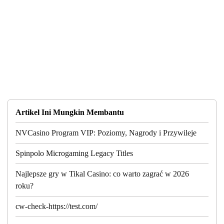
Artikel Ini Mungkin Membantu
NVCasino Program VIP: Poziomy, Nagrody i Przywileje
Spinpolo Microgaming Legacy Titles
Najlepsze gry w Tikal Casino: co warto zagrać w 2026
roku?
cw-check-https://test.com/