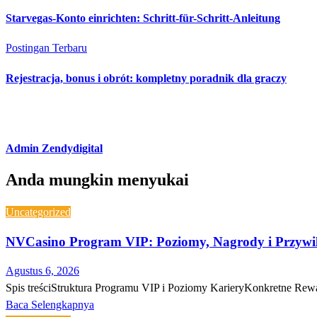
Starvegas-Konto einrichten: Schritt-für-Schritt-Anleitung
Postingan Terbaru
Rejestracja, bonus i obrót: kompletny poradnik dla graczy
Admin Zendydigital
Anda mungkin menyukai
Uncategorized
NVCasino Program VIP: Poziomy, Nagrody i Przywil
Agustus 6, 2026
Spis treściStruktura Programu VIP i Poziomy KarieryKonkretne R
Baca Selengkapnya