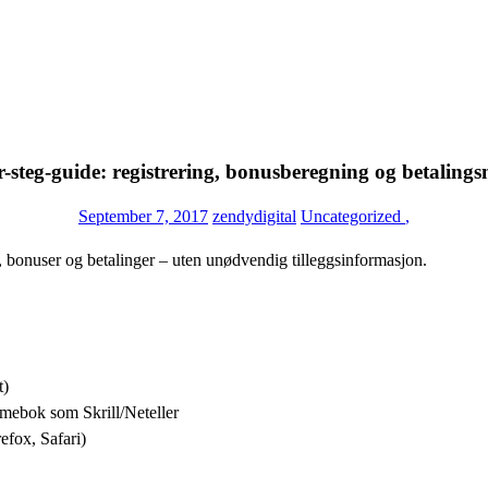
r-steg-guide: registrering, bonusberegning og betaling
September 7, 2017
zendydigital
Uncategorized
,
ing, bonuser og betalinger – uten unødvendig tilleggsinformasjon.
t)
mmebok som Skrill/Neteller
efox, Safari)