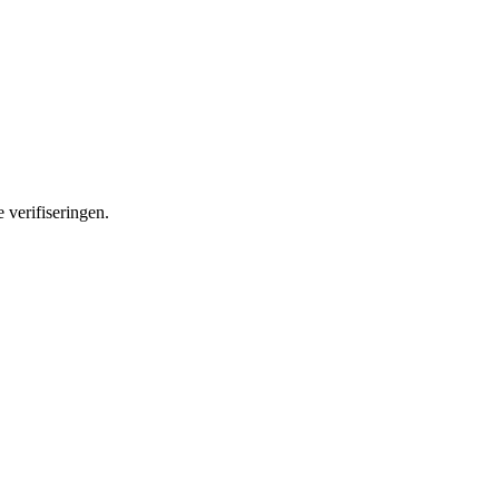
 verifiseringen.