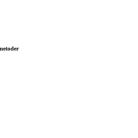
smetoder