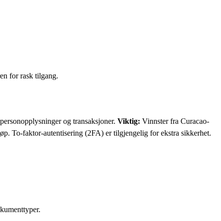
en for rask tilgang.
er personopplysninger og transaksjoner.
Viktig:
Vinnster fra Curacao-
øp. To-faktor-autentisering (2FA) er tilgjengelig for ekstra sikkerhet.
dokumenttyper.