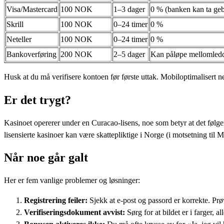
Visa/Mastercard
100 NOK
1–3 dager
0 % (banken kan ta geb
Skrill
100 NOK
0–24 timer
0 %
Neteller
100 NOK
0–24 timer
0 %
Bankoverføring
200 NOK
2–5 dager
Kan påløpe mellomled
Husk at du må verifisere kontoen før første uttak. Mobiloptimalisert ne
Er det trygt?
Kasinoet opererer under en Curacao-lisens, noe som betyr at det følger
lisensierte kasinoer kan være skattepliktige i Norge (i motsetning til M
Når noe går galt
Her er fem vanlige problemer og løsninger:
Registrering feiler:
Sjekk at e-post og passord er korrekte. Prøv
Verifiseringsdokument avvist:
Sørg for at bildet er i farger,