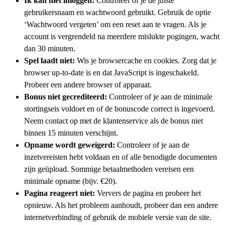
Ik kan niet inloggen:
Controleer of je de juiste
gebruikersnaam en wachtwoord gebruikt. Gebruik de optie
‘Wachtwoord vergeten’ om een reset aan te vragen. Als je
account is vergrendeld na meerdere mislukte pogingen, wacht
dan 30 minuten.
Spel laadt niet:
Wis je browsercache en cookies. Zorg dat je
browser up-to-date is en dat JavaScript is ingeschakeld.
Probeer een andere browser of apparaat.
Bonus niet gecrediteerd:
Controleer of je aan de minimale
stortingseis voldoet en of de bonuscode correct is ingevoerd.
Neem contact op met de klantenservice als de bonus niet
binnen 15 minuten verschijnt.
Opname wordt geweigerd:
Controleer of je aan de
inzetvereisten hebt voldaan en of alle benodigde documenten
zijn geüpload. Sommige betaalmethoden vereisen een
minimale opname (bijv. €20).
Pagina reageert niet:
Ververs de pagina en probeer het
opnieuw. Als het probleem aanhoudt, probeer dan een andere
internetverbinding of gebruik de mobiele versie van de site.