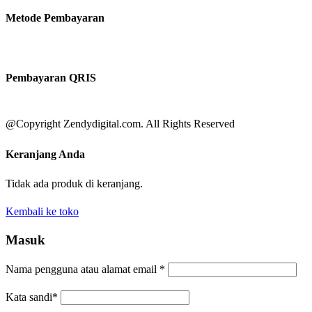
Metode Pembayaran
Pembayaran QRIS
@Copyright Zendydigital.com. All Rights Reserved
Keranjang Anda
Tidak ada produk di keranjang.
Kembali ke toko
Masuk
Nama pengguna atau alamat email
*
Kata sandi
*