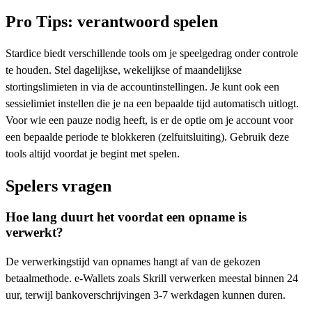
Pro Tips: verantwoord spelen
Stardice biedt verschillende tools om je speelgedrag onder controle
te houden. Stel dagelijkse, wekelijkse of maandelijkse
stortingslimieten in via de accountinstellingen. Je kunt ook een
sessielimiet instellen die je na een bepaalde tijd automatisch uitlogt.
Voor wie een pauze nodig heeft, is er de optie om je account voor
een bepaalde periode te blokkeren (zelfuitsluiting). Gebruik deze
tools altijd voordat je begint met spelen.
Spelers vragen
Hoe lang duurt het voordat een opname is
verwerkt?
De verwerkingstijd van opnames hangt af van de gekozen
betaalmethode. e-Wallets zoals Skrill verwerken meestal binnen 24
uur, terwijl bankoverschrijvingen 3-7 werkdagen kunnen duren.