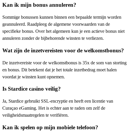
Kan ik mijn bonus annuleren?
Sommige bonussen kunnen binnen een bepaalde termijn worden
geannuleerd. Raadpleeg de algemene voorwaarden van de
specifieke bonus. Over het algemeen kun je een actieve bonus niet
annuleren zonder de bijbehorende winsten te verliezen.
Wat zijn de inzetvereisten voor de welkomstbonus?
De inzetvereiste voor de welkomstbonus is 35x de som van storting
en bonus. Dit betekent dat je het totale inzetbedrag moet halen
voordat je winsten kunt opnemen.
Is Stardice casino veilig?
Ja, Stardice gebruikt SSL-encryptie en heeft een licentie van
Curaçao eGaming. Het is echter aan te raden om zelf de
veiligheidsmaatregelen te verifiëren.
Kan ik spelen op mijn mobiele telefoon?