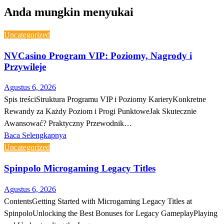
Anda mungkin menyukai
Uncategorized
NVCasino Program VIP: Poziomy, Nagrody i
Przywileje
Agustus 6, 2026
Spis treściStruktura Programu VIP i Poziomy KarieryKonkretne
Rewandy za Każdy Poziom i Progi PunktoweJak Skutecznie
Awansować? Praktyczny Przewodnik…
Baca Selengkapnya
Uncategorized
Spinpolo Microgaming Legacy Titles
Agustus 6, 2026
ContentsGetting Started with Microgaming Legacy Titles at
SpinpoloUnlocking the Best Bonuses for Legacy GameplayPlaying