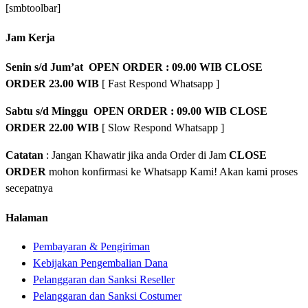
[smbtoolbar]
Jam Kerja
Senin s/d Jum’at OPEN ORDER : 09.00 WIB CLOSE
ORDER 23.00 WIB
[ Fast Respond Whatsapp ]
Sabtu s/d Minggu OPEN ORDER : 09.00 WIB CLOSE
ORDER 22.00 WIB
[ Slow Respond Whatsapp ]
Catatan
: Jangan Khawatir jika anda Order di Jam
CLOSE
ORDER
mohon konfirmasi ke Whatsapp Kami! Akan kami proses
secepatnya
Halaman
Pembayaran & Pengiriman
Kebijakan Pengembalian Dana
Pelanggaran dan Sanksi Reseller
Pelanggaran dan Sanksi Costumer