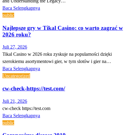
and Understanding the Legacy…
Baca Selengkapnya
public
Najlepsze gry w Tikal Casino: co warto zagrać w
2026 roku?
Juli 27, 2026
Tikal Casino w 2026 roku zyskuje na popularności dzięki
szerokiemu asortymentowi gier, w tym slotów i gier na…
Baca Selengkapnya
Uncategorized
cw-check-https://test.com/
Juli 21, 2026
cw-check https://test.com
Baca Selengkapnya
public