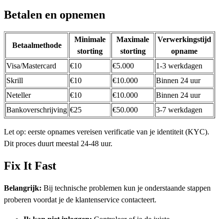
Betalen en opnemen
Minimale
Maximale
Verwerkingstijd
Betaalmethode
storting
storting
opname
Visa/Mastercard
€10
€5.000
1-3 werkdagen
Skrill
€10
€10.000
Binnen 24 uur
Neteller
€10
€10.000
Binnen 24 uur
Bankoverschrijving
€25
€50.000
3-7 werkdagen
Let op: eerste opnames vereisen verificatie van je identiteit (KYC).
Dit proces duurt meestal 24-48 uur.
Fix It Fast
Belangrijk:
Bij technische problemen kun je onderstaande stappen
proberen voordat je de klantenservice contacteert.