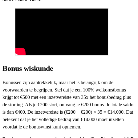
Bonus wiskunde
Bonussen zijn aantrekkelijk, maar het is belangrijk om de
voorwaarden te begrijpen. Stel dat je een 100% welkomstbonus
krijgt tot €500 met een inzetvereiste van 35x het bonusbedrag plus
de storting. Als je €200 stort, ontvang je €200 bonus. Je totale saldo
is dan €400. De inzetvereiste is (€200 + €200) × 35 = €14.000. Dat
betekent dat je het volledige bedrag van €14.000 moet inzetten
voordat je de bonuswinst kunt opnemen.