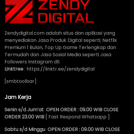
Zendydigital.com adalah situs dan aplikasi yang
menyediakan Jasa Produk Digital seperti; Netflix
Premium 1 Bulan, Top Up Game Terlengkap dan
Termudah dan Jasa Sosial Media seperti Jasa
Followers Instagram dll.
Linktree
:
https://linktr.ee/zendydigital
[smbtoolbar]
Jam Kerja
Senin s/d Jum’at OPEN ORDER : 09.00 WIB CLOSE
ORDER 23.00 WIB
[ Fast Respond Whatsapp ]
Sabtu s/d Minggu OPEN ORDER : 09.00 WIB CLOSE