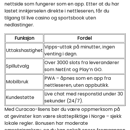
nettside som fungerer som en app. Etter at du har
lastet innkjørselen direkte i nettleseren, får du
tilgang til live casino og sportsbook uten
nedlastinger.
Funksjon
Fordel
Vipps-uttak på minutter, ingen
Uttakshastighet
venting i døgn.
Over 3000 slots fra leverandører
Spillutvalg
som NetEnt og Play’n GO.
PWA – åpnes som en app fra
Mobilbruk
nettleseren, uten appbutikk.
Live chat med responstid under 30
Kundestøtte
sekunder (24/7).
Med Curacao-lisens bør du være oppmerksom på
at gevinster kan være skattepliktige i Norge – sjekk
lokale regler. Bonusen har moderate