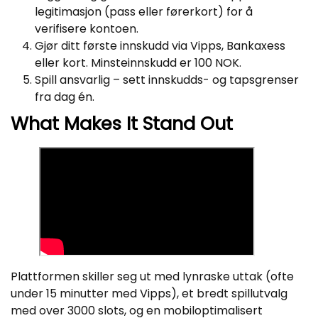
legitimasjon (pass eller førerkort) for å
verifisere kontoen.
Gjør ditt første innskudd via Vipps, Bankaxess
eller kort. Minsteinnskudd er 100 NOK.
Spill ansvarlig – sett innskudds- og tapsgrenser
fra dag én.
What Makes It Stand Out
Plattformen skiller seg ut med lynraske uttak (ofte
under 15 minutter med Vipps), et bredt spillutvalg
med over 3000 slots, og en mobiloptimalisert