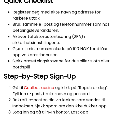
Quick Checklist
Registrer deg med ekte navn og adresse for
raskere uttak.
Bruk samme e-post og telefonnummer som hos
betalingsleverandøren.
Aktiver tofaktorautentisering (2FA) i
sikkerhetsinnstillingene.
Gjør et minimumsinnskudd på 100 NOK for å låse
opp velkomstbonusen.
Sjekk omsetningskravene før du spiller slots eller
bordspill.
Step-by-Step Sign-Up
Gå til
Coolbet casino
og klikk på “Registrer deg”.
Fyll inn e-post, brukernavn og passord.
Bekreft e-posten din via lenken som sendes til
innboksen. Sjekk spam om den ikke dukker opp.
Logg inn og gå til “Min konto”. Last opp