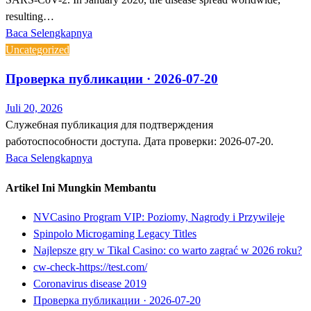
resulting…
Baca Selengkapnya
Uncategorized
Проверка публикации · 2026-07-20
Juli 20, 2026
Служебная публикация для подтверждения
работоспособности доступа. Дата проверки: 2026-07-20.
Baca Selengkapnya
Artikel Ini Mungkin Membantu
NVCasino Program VIP: Poziomy, Nagrody i Przywileje
Spinpolo Microgaming Legacy Titles
Najlepsze gry w Tikal Casino: co warto zagrać w 2026 roku?
cw-check-https://test.com/
Coronavirus disease 2019
Проверка публикации · 2026-07-20