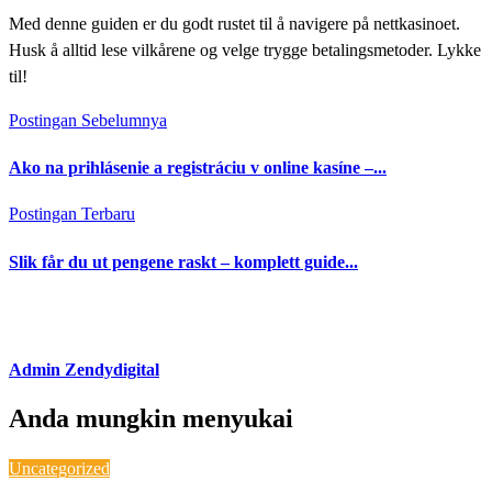
Med denne guiden er du godt rustet til å navigere på nettkasinoet.
Husk å alltid lese vilkårene og velge trygge betalingsmetoder. Lykke
til!
Postingan Sebelumnya
Ako na prihlásenie a registráciu v online kasíne –...
Postingan Terbaru
Slik får du ut pengene raskt – komplett guide...
Admin Zendydigital
Anda mungkin menyukai
Uncategorized