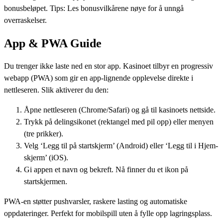
bonusbeløpet. Tips: Les bonusvilkårene nøye for å unngå
overraskelser.
App & PWA Guide
Du trenger ikke laste ned en stor app. Kasinoet tilbyr en progressiv
webapp (PWA) som gir en app-lignende opplevelse direkte i
nettleseren. Slik aktiverer du den:
Åpne nettleseren (Chrome/Safari) og gå til kasinoets nettside.
Trykk på delingsikonet (rektangel med pil opp) eller menyen
(tre prikker).
Velg ‘Legg til på startskjerm’ (Android) eller ‘Legg til i Hjem-
skjerm’ (iOS).
Gi appen et navn og bekreft. Nå finner du et ikon på
startskjermen.
PWA-en støtter pushvarsler, raskere lasting og automatiske
oppdateringer. Perfekt for mobilspill uten å fylle opp lagringsplass.