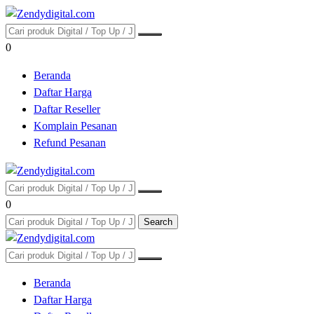
0
Beranda
Daftar Harga
Daftar Reseller
Komplain Pesanan
Refund Pesanan
0
Search
Beranda
Daftar Harga