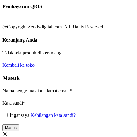
Pembayaran QRIS
@Copyright Zendydigital.com. All Rights Reserved
Keranjang Anda
Tidak ada produk di keranjang.
Kembali ke toko
Masuk
Nama pengguna atau alamat email
*
Kata sandi
*
Ingat saya
Kehilangan kata sandi?
Masuk