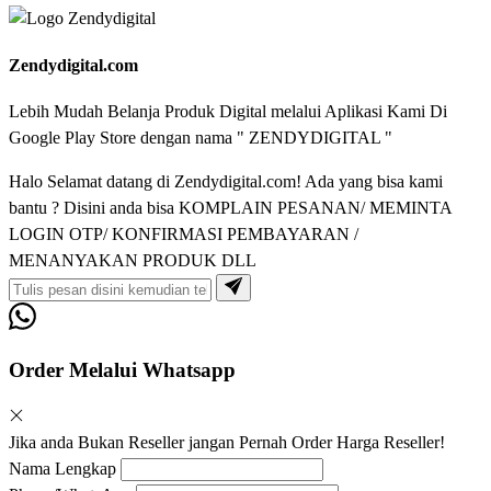
Zendydigital.com
Lebih Mudah Belanja Produk Digital melalui Aplikasi Kami Di
Google Play Store dengan nama " ZENDYDIGITAL "
Halo Selamat datang di Zendydigital.com! Ada yang bisa kami
bantu ? Disini anda bisa KOMPLAIN PESANAN/ MEMINTA
LOGIN OTP/ KONFIRMASI PEMBAYARAN /
MENANYAKAN PRODUK DLL
Order Melalui Whatsapp
Jika anda Bukan Reseller jangan Pernah Order Harga Reseller!
Nama Lengkap