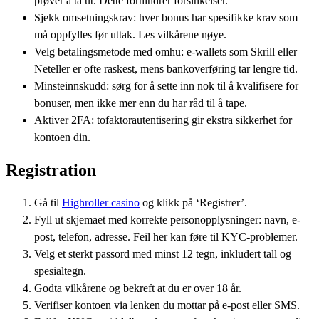
prøver å ta ut. Dette forhindrer forsinkelser.
Sjekk omsetningskrav: hver bonus har spesifikke krav som
må oppfylles før uttak. Les vilkårene nøye.
Velg betalingsmetode med omhu: e-wallets som Skrill eller
Neteller er ofte raskest, mens bankoverføring tar lengre tid.
Minsteinnskudd: sørg for å sette inn nok til å kvalifisere for
bonuser, men ikke mer enn du har råd til å tape.
Aktiver 2FA: tofaktorautentisering gir ekstra sikkerhet for
kontoen din.
Registration
Gå til
Highroller casino
og klikk på ‘Registrer’.
Fyll ut skjemaet med korrekte personopplysninger: navn, e-
post, telefon, adresse. Feil her kan føre til KYC-problemer.
Velg et sterkt passord med minst 12 tegn, inkludert tall og
spesialtegn.
Godta vilkårene og bekreft at du er over 18 år.
Verifiser kontoen via lenken du mottar på e-post eller SMS.