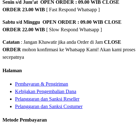
Senin s/d Jum’at OPEN ORDER : 09.00 WIB CLOSE
ORDER 23.00 WIB
[ Fast Respond Whatsapp ]
Sabtu s/d Minggu OPEN ORDER : 09.00 WIB CLOSE
ORDER 22.00 WIB
[ Slow Respond Whatsapp ]
Catatan
: Jangan Khawatir jika anda Order di Jam
CLOSE
ORDER
mohon konfirmasi ke Whatsapp Kami! Akan kami proses
secepatnya
Halaman
Pembayaran & Pengiriman
Kebijakan Pengembalian Dana
Pelanggaran dan Sanksi Reseller
Pelanggaran dan Sanksi Costumer
Metode Pembayaran