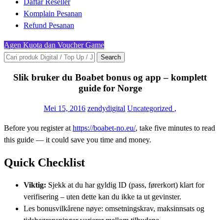
Daftar Reseller
Komplain Pesanan
Refund Pesanan
Agen Kuota dan Voucher Game
Search
Slik bruker du Boabet bonus og app – komplett
guide for Norge
Mei 15, 2016
zendydigital
Uncategorized
,
Before you register at
https://boabet-no.eu/
, take five minutes to read
this guide — it could save you time and money.
Quick Checklist
Viktig:
Sjekk at du har gyldig ID (pass, førerkort) klart for
verifisering – uten dette kan du ikke ta ut gevinster.
Les bonusvilkårene nøye: omsetningskrav, maksinnsats og