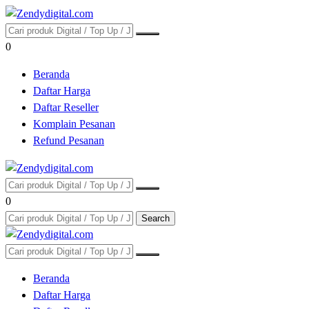
0
Beranda
Daftar Harga
Daftar Reseller
Komplain Pesanan
Refund Pesanan
0
Search
Beranda
Daftar Harga