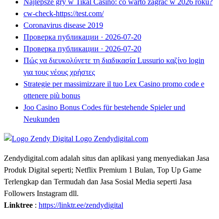
Najlepsze gry w Tikal Casino: co warto zagrać w 2026 roku?
cw-check-https://test.com/
Coronavirus disease 2019
Проверка публикации · 2026-07-20
Проверка публикации · 2026-07-20
Πώς να διευκολύνετε τη διαδικασία Lussurio καζίνο login
για τους νέους χρήστες
Strategie per massimizzare il tuo Lex Casino promo code e
ottenere più bonus
Joo Casino Bonus Codes für bestehende Spieler und
Neukunden
Zendydigital.com adalah situs dan aplikasi yang menyediakan Jasa
Produk Digital seperti; Netflix Premium 1 Bulan, Top Up Game
Terlengkap dan Termudah dan Jasa Sosial Media seperti Jasa
Followers Instagram dll.
Linktree
:
https://linktr.ee/zendydigital