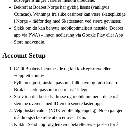
tidsbegrensninger varierer mellom tilbudene.
Bekreft at Boabet Norge har gyldig lisens (vanligvis
Curacao). Winnings fra slike casinoer kan være skattepliktige
i Norge – rådfør deg med Skatteetaten ved større gevinster.
Sjekk om du kan benytte mobiloptimalisert nettside (Boabet
app via PWA) – ingen nedlasting via Google Play eller App
Store nødvendig.
Account Setup
Gå til Boabets hjemmeside og klikk «Registrer» eller
«Opprett konto».
Fyll inn e-post, ønsket passord, fullt navn og fødselsdato.
Bruk et sterkt passord med minst 12 tegn.
Skriv inn ditt bostedsadresse og mobilnummer – dette må
stemme overens med ID-en du senere laster opp.
Velg ønsket valuta (NOK er ofte tilgjengelig). Noen ganger
må du også bekrefte at du er over 18 år.
Klikk «Send» og følg lenken i bekreftelses-e-posten for å