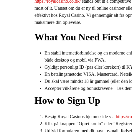
https://royalcasino.co.dk/
stands out in a competitive
most of it. Uanset om du er ny til online casinoer ell
effektivt hos Royal Casino. Vi gennemgår alt fra opr
maksimere din oplevelse.
What You Need First
En stabil internetforbindelse og en moderne enh
både desktop og mobil via PWA.
Gyldigt personligt ID (pas eller kørekort) til K
En betalingsmetode: VISA, Mastercard, Neteller
Du skal være mindst 18 år gammel (eller den lov
Accepter vilkårene og bonuskravene – læs dem
How to Sign Up
Besøg Royal Casinos hjemmeside via
https://r
Klik på knappen “Opret konto” eller “Registrer
Udfyld formularen med dit navn, e-mail, fødsels