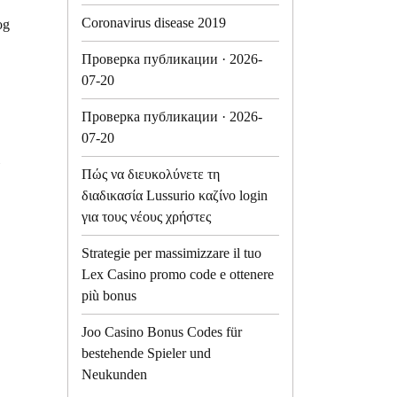
Coronavirus disease 2019
og
Проверка публикации · 2026-
07-20
Проверка публикации · 2026-
07-20
l
Πώς να διευκολύνετε τη
διαδικασία Lussurio καζίνο login
για τους νέους χρήστες
Strategie per massimizzare il tuo
Lex Casino promo code e ottenere
più bonus
Joo Casino Bonus Codes für
bestehende Spieler und
Neukunden