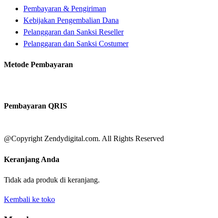
Pembayaran & Pengiriman
Kebijakan Pengembalian Dana
Pelanggaran dan Sanksi Reseller
Pelanggaran dan Sanksi Costumer
Metode Pembayaran
Pembayaran QRIS
@Copyright Zendydigital.com. All Rights Reserved
Keranjang Anda
Tidak ada produk di keranjang.
Kembali ke toko