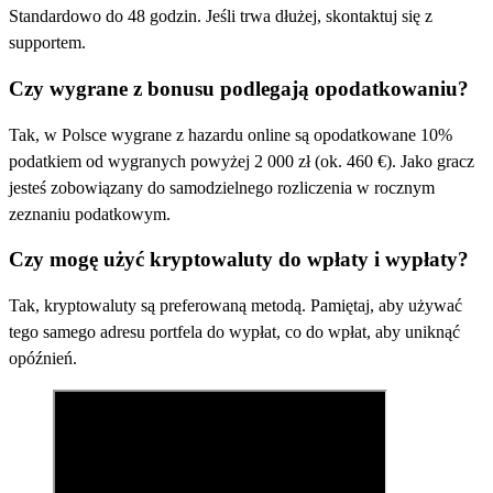
Standardowo do 48 godzin. Jeśli trwa dłużej, skontaktuj się z
supportem.
Czy wygrane z bonusu podlegają opodatkowaniu?
Tak, w Polsce wygrane z hazardu online są opodatkowane 10%
podatkiem od wygranych powyżej 2 000 zł (ok. 460 €). Jako gracz
jesteś zobowiązany do samodzielnego rozliczenia w rocznym
zeznaniu podatkowym.
Czy mogę użyć kryptowaluty do wpłaty i wypłaty?
Tak, kryptowaluty są preferowaną metodą. Pamiętaj, aby używać
tego samego adresu portfela do wypłat, co do wpłat, aby uniknąć
opóźnień.