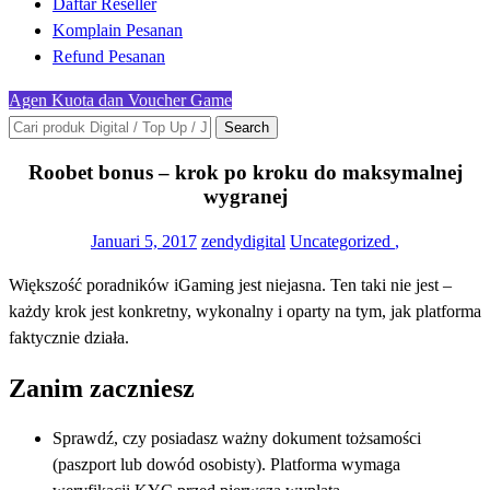
Daftar Reseller
Komplain Pesanan
Refund Pesanan
Agen Kuota dan Voucher Game
Search
Roobet bonus – krok po kroku do maksymalnej
wygranej
Januari 5, 2017
zendydigital
Uncategorized
,
Większość poradników iGaming jest niejasna. Ten taki nie jest –
każdy krok jest konkretny, wykonalny i oparty na tym, jak platforma
faktycznie działa.
Zanim zaczniesz
Sprawdź, czy posiadasz ważny dokument tożsamości
(paszport lub dowód osobisty). Platforma wymaga