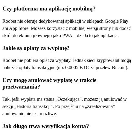
Czy platforma ma aplikację mobilną?
Roobet nie oferuje dedykowanej aplikacji w sklepach Google Play
ani App Store. Możesz korzystać z mobilnej wersji strony lub dodać
skrót do ekranu głównego jako PWA – działa to jak aplikacja.
Jakie są opłaty za wypłatę?
Roobet nie pobiera opłat za wypłaty. Jednak sieci kryptowalut mogą
naliczać opłaty transakcyjne (np. 0,0005 BTC za przelew Bitcoin).
Czy mogę anulować wypłatę w trakcie
przetwarzania?
Tak, jeśli wypłata ma status „Oczekująca”, możesz ją anulować w
sekcji „Historia transakcji”. Po przejściu na „Zrealizowana”
anulowanie nie jest możliwe.
Jak długo trwa weryfikacja konta?