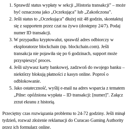
Sprawdź status wypłaty w sekcji „Historia transakcji” – może
być oznaczona jako „Oczekująca” lub „Zakończona”.
Jeśli status to „Oczekująca” dłużej niż 48 godzin, skontaktuj
się z supportem przez czat na żywo (dostępny 24/7). Podaj
numer ID transakcji.
W przypadku kryptowalut, sprawdź adres odbiorczy w
eksploratorze blockchain (np. blockchain.com). Jeśli
transakcja nie pojawiła się po 6 godzinach, support może
przyspieszyć proces.
Jeśli używasz karty bankowej, zadzwoń do swojego banku –
niektórzy blokują płatności z kasyn online. Poproś o
odblokowanie.
Jako ostateczność, wyślij e-mail na adres wsparcia z tematem
„Pilne: opóźniona wypłata – ID transakcji: [numer]”. Załącz
zrzut ekranu z historią.
Przeciętny czas rozwiązania problemu to 24-72 godziny. Jeśli minął
tydzień, rozważ złożenie reklamacji do Curacao Gaming Authority
przez ich formularz online.