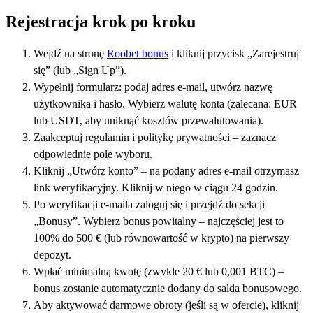
Rejestracja krok po kroku
Wejdź na stronę
Roobet bonus
i kliknij przycisk „Zarejestruj
się” (lub „Sign Up”).
Wypełnij formularz: podaj adres e-mail, utwórz nazwę
użytkownika i hasło. Wybierz walutę konta (zalecana: EUR
lub USDT, aby uniknąć kosztów przewalutowania).
Zaakceptuj regulamin i politykę prywatności – zaznacz
odpowiednie pole wyboru.
Kliknij „Utwórz konto” – na podany adres e-mail otrzymasz
link weryfikacyjny. Kliknij w niego w ciągu 24 godzin.
Po weryfikacji e-maila zaloguj się i przejdź do sekcji
„Bonusy”. Wybierz bonus powitalny – najczęściej jest to
100% do 500 € (lub równowartość w krypto) na pierwszy
depozyt.
Wpłać minimalną kwotę (zwykle 20 € lub 0,001 BTC) –
bonus zostanie automatycznie dodany do salda bonusowego.
Aby aktywować darmowe obroty (jeśli są w ofercie), kliknij