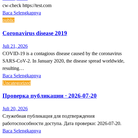
cw-check https://test.com
Baca Selengkapnya
public
Coronavirus disease 2019
Juli 21, 2026
COVID-19 is a contagious disease caused by the coronavirus
SARS-CoV-2. In January 2020, the disease spread worldwide,
resulting…
Baca Selengkapnya
Uncategorized
Проверка публикации · 2026-07-20
Juli 20, 2026
Служебная публикация для подтверждения
работоспособности доступа. Дата проверки: 2026-07-20.
Baca Selengkapnya