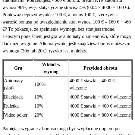
automatami. Potrzebujesz 4000 € obrotu. Średni RTP automatu
wynosi 96%, więc statystycznie stracisz 4% (0,04 × 4000 = 160 €).
Ponieważ depozyt wyniósł 100 €, a bonus 100 €, rzeczywista
wartość bonusu po uwzględnieniu strat wynosi 100 € – 160 € = -60
€? To pokazuje, że spełnienie wymogu bez strat jest trudne.
Lepszym podejściem jest gra w automaty o zmienności, które mogą
dać duże wygrane. Alternatywnie, jeśli znajdziesz bonus o niższym
wymogu (30x lub 20x), ryzyko jest mniejsze.
Wkład w
Gra
Przykład obrotu
wymóg
Automaty
4000 € stawki = 4000 €
100%
(slot)
wliczone
Blackjack
10%
4000 € stawki = 400 € wliczone
Ruletka
10%
4000 € stawki = 400 € wliczone
Video poker
20%
4000 € stawki = 800 € wliczone
Pamiętaj: wygrane z bonusu mogą być wypłacone dopiero po