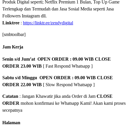
Produk Digital seperti; Netflix Premium 1 Bulan, Top Up Game
Terlengkap dan Termudah dan Jasa Sosial Media seperti Jasa
Followers Instagram dll.
Linktree
:
https://linktr.ee/zendydigital
[smbtoolbar]
Jam Kerja
Senin s/d Jum’at OPEN ORDER : 09.00 WIB CLOSE
ORDER 23.00 WIB
[ Fast Respond Whatsapp ]
Sabtu s/d Minggu OPEN ORDER : 09.00 WIB CLOSE
ORDER 22.00 WIB
[ Slow Respond Whatsapp ]
Catatan
: Jangan Khawatir jika anda Order di Jam
CLOSE
ORDER
mohon konfirmasi ke Whatsapp Kami! Akan kami proses
secepatnya
Halaman