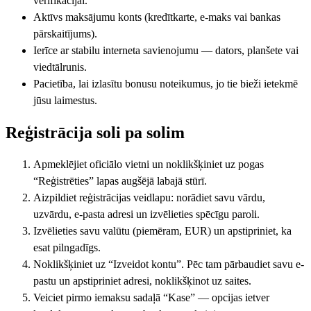
verifikācijai.
Aktīvs maksājumu konts (kredītkarte, e-maks vai bankas
pārskaitījums).
Ierīce ar stabilu interneta savienojumu — dators, planšete vai
viedtālrunis.
Pacietība, lai izlasītu bonusu noteikumus, jo tie bieži ietekmē
jūsu laimestus.
Reģistrācija soli pa solim
Apmeklējiet oficiālo vietni un noklikšķiniet uz pogas
“Reģistrēties” lapas augšējā labajā stūrī.
Aizpildiet reģistrācijas veidlapu: norādiet savu vārdu,
uzvārdu, e-pasta adresi un izvēlieties spēcīgu paroli.
Izvēlieties savu valūtu (piemēram, EUR) un apstipriniet, ka
esat pilngadīgs.
Noklikšķiniet uz “Izveidot kontu”. Pēc tam pārbaudiet savu e-
pastu un apstipriniet adresi, noklikšķinot uz saites.
Veiciet pirmo iemaksu sadaļā “Kase” — opcijas ietver