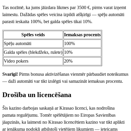
Tas nozīmē, ka jums jāizdara likmes par 3500 €, pirms varat izņemt
laimestu. Dažādas spēles veicina izpildi atšķirīgi — spēļu automāti
parasti ieskaita 100%, bet galda spēles tikai 10%.
Spēles veids
Iemaksas procents
Spēļu automāti
100%
Galda spēles (blekdžeks, rulete)
10%
Video pokers
20%
Svarīgi!
Pirms bonusa aktivizēšanas vienmēr pārbaudiet noteikumus
— daži automāti var tikt izslēgti vai samazināt iemaksas procentu.
Drošība un licencēšana
Šis kazino darbojas saskaņā ar Kirasao licenci, kas nodrošina
pamata regulējumu. Tomēr spēlētājiem no Eiropas Savienības
jāapzinās, ka laimesti no Kirasao licencētiem kazino var tikt aplikti
ar ienākuma nodokli atbilstoši vietējiem likumiem — ieteicams