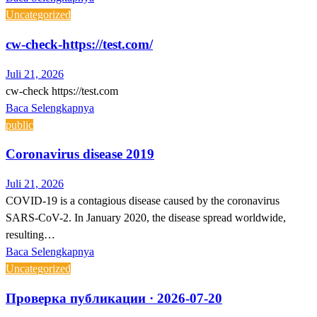
Uncategorized
cw-check-https://test.com/
Juli 21, 2026
cw-check https://test.com
Baca Selengkapnya
public
Coronavirus disease 2019
Juli 21, 2026
COVID-19 is a contagious disease caused by the coronavirus
SARS-CoV-2. In January 2020, the disease spread worldwide,
resulting…
Baca Selengkapnya
Uncategorized
Проверка публикации · 2026-07-20