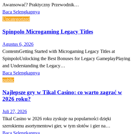
Awansować? Praktyczny Przewodnik…
Baca Selengkapnya
Uncategorized
Spinpolo Microgaming Legacy Titles
Agustus 6, 2026
ContentsGetting Started with Microgaming Legacy Titles at
SpinpoloUnlocking the Best Bonuses for Legacy GameplayPlaying
and Understanding the Legacy…
Baca Selengkapnya
public
Najlepsze gry w Tikal Casino: co warto zagrać w
2026 roku?
Juli 27, 2026
Tikal Casino w 2026 roku zyskuje na popularności dzięki
szerokiemu asortymentowi gier, w tym slotów i gier na…
Baca Selengkapnya