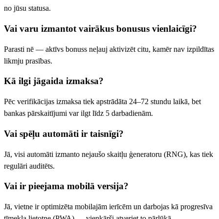
no jūsu statusa.
Vai varu izmantot vairākus bonusus vienlaicīgi?
Parasti nē — aktīvs bonuss neļauj aktivizēt citu, kamēr nav izpildītas
likmju prasības.
Kā ilgi jāgaida izmaksa?
Pēc verifikācijas izmaksa tiek apstrādāta 24–72 stundu laikā, bet
bankas pārskaitījumi var ilgt līdz 5 darbadienām.
Vai spēļu automāti ir taisnīgi?
Jā, visi automāti izmanto nejaušo skaitļu ģeneratoru (RNG), kas tiek
regulāri auditēts.
Vai ir pieejama mobilā versija?
Jā, vietne ir optimizēta mobilajām ierīcēm un darbojas kā progresīva
tīmekļa lietotne (PWA) — vienkārši atveriet to pārlūkā.