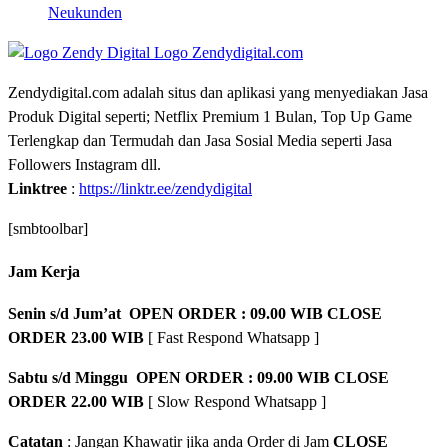
Neukunden
Zendydigital.com adalah situs dan aplikasi yang menyediakan Jasa
Produk Digital seperti; Netflix Premium 1 Bulan, Top Up Game
Terlengkap dan Termudah dan Jasa Sosial Media seperti Jasa
Followers Instagram dll.
Linktree
:
https://linktr.ee/zendydigital
[smbtoolbar]
Jam Kerja
Senin s/d Jum’at OPEN ORDER : 09.00 WIB CLOSE
ORDER 23.00 WIB
[ Fast Respond Whatsapp ]
Sabtu s/d Minggu OPEN ORDER : 09.00 WIB CLOSE
ORDER 22.00 WIB
[ Slow Respond Whatsapp ]
Catatan
: Jangan Khawatir jika anda Order di Jam
CLOSE