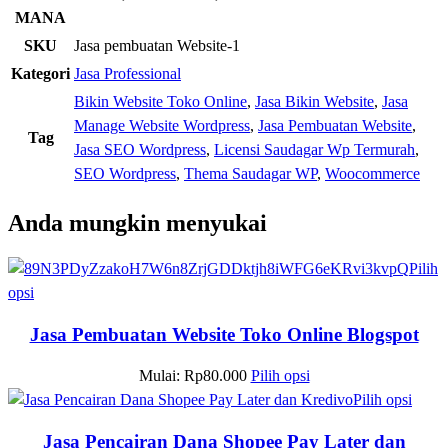
MANA
SKU
Jasa pembuatan Website-1
Kategori
Jasa Professional
Bikin Website Toko Online
,
Jasa Bikin Website
,
Jasa
Manage Website Wordpress
,
Jasa Pembuatan Website
,
Tag
Jasa SEO Wordpress
,
Licensi Saudagar Wp Termurah
,
SEO Wordpress
,
Thema Saudagar WP
,
Woocommerce
Anda mungkin menyukai
Pilih
opsi
Jasa Pembuatan Website Toko Online Blogspot
Mulai:
Rp
80.000
Pilih opsi
Pilih opsi
Jasa Pencairan Dana Shopee Pay Later dan