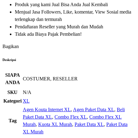
Produk yang kami Jual Bisa Anda Jual Kembali
Menjual Jasa Followers, Like, komentar, View Sosial media
terlengkap dan termurah
Pendaftaran Reseller yang Murah dan Mudah
Tidak ada Biaya Pajak Pembelian!
Bagikan
Deskripsi
SIAPA
COSTUMER, RESELLER
ANDA
SKU
N/A
Kategori
XL
Agen Kouta Internet XL
,
Agen Paket Data XL
,
Beli
Paket Data XL
,
Combo Flex XL
,
Combo Flex XL
Tag
Murah
,
Kuota XL Murah
,
Paket Data XL
,
Paket Data
XL Murah