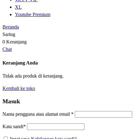
XL
Youtube Premium
Beranda
Saring
0
Keranjang
Chat
Keranjang Anda
Tidak ada produk di keranjang.
Kembali ke toko
Masuk
Nama pengguna atau alamat email
*
Kata sandi
*
Ingat saya
Kehilangan kata sandi?