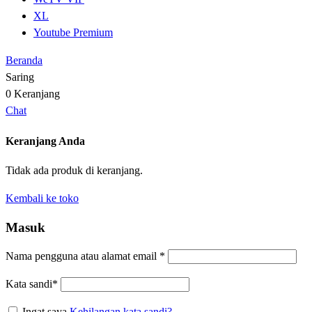
XL
Youtube Premium
Beranda
Saring
0
Keranjang
Chat
Keranjang Anda
Tidak ada produk di keranjang.
Kembali ke toko
Masuk
Nama pengguna atau alamat email
*
Kata sandi
*
Ingat saya
Kehilangan kata sandi?