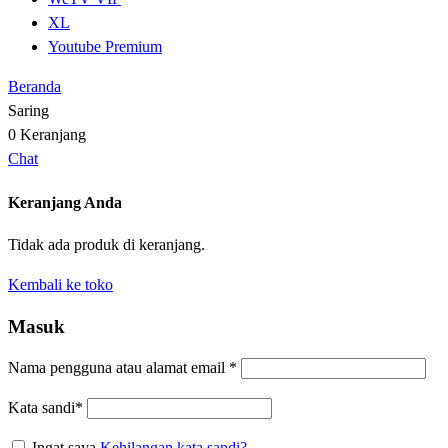
XL
Youtube Premium
Beranda
Saring
0
Keranjang
Chat
Keranjang Anda
Tidak ada produk di keranjang.
Kembali ke toko
Masuk
Nama pengguna atau alamat email
*
Kata sandi
*
Ingat saya
Kehilangan kata sandi?