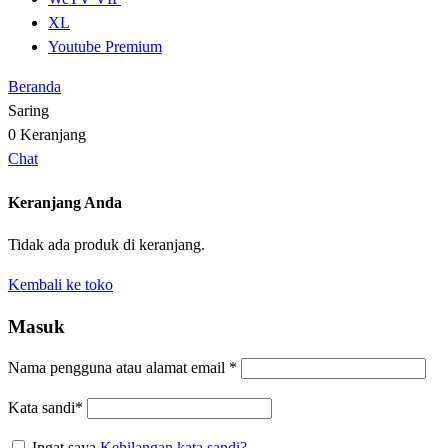
XL
Youtube Premium
Beranda
Saring
0
Keranjang
Chat
Keranjang Anda
Tidak ada produk di keranjang.
Kembali ke toko
Masuk
Nama pengguna atau alamat email
*
Kata sandi
*
Ingat saya
Kehilangan kata sandi?