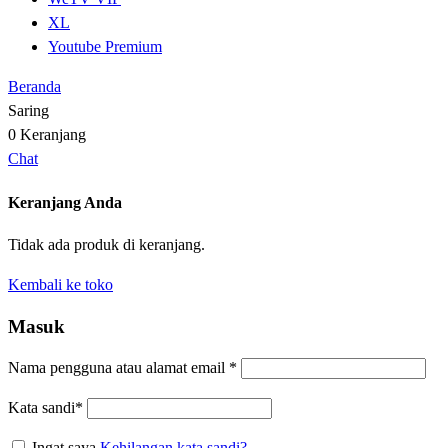
XL
Youtube Premium
Beranda
Saring
0
Keranjang
Chat
Keranjang Anda
Tidak ada produk di keranjang.
Kembali ke toko
Masuk
Nama pengguna atau alamat email
*
Kata sandi
*
Ingat saya
Kehilangan kata sandi?