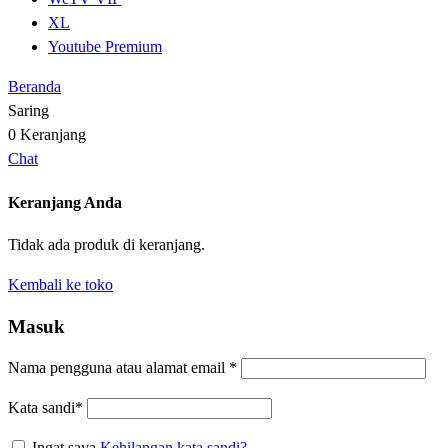
XL
Youtube Premium
Beranda
Saring
0
Keranjang
Chat
Keranjang Anda
Tidak ada produk di keranjang.
Kembali ke toko
Masuk
Nama pengguna atau alamat email
*
Kata sandi
*
Ingat saya
Kehilangan kata sandi?