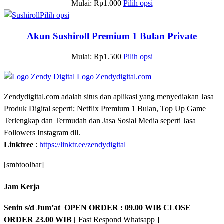
Mulai:
Rp
1.000
Pilih opsi
Pilih opsi
Akun Sushiroll Premium 1 Bulan Private
Mulai:
Rp
1.500
Pilih opsi
Zendydigital.com adalah situs dan aplikasi yang menyediakan Jasa
Produk Digital seperti; Netflix Premium 1 Bulan, Top Up Game
Terlengkap dan Termudah dan Jasa Sosial Media seperti Jasa
Followers Instagram dll.
Linktree
:
https://linktr.ee/zendydigital
[smbtoolbar]
Jam Kerja
Senin s/d Jum’at OPEN ORDER : 09.00 WIB CLOSE
ORDER 23.00 WIB
[ Fast Respond Whatsapp ]