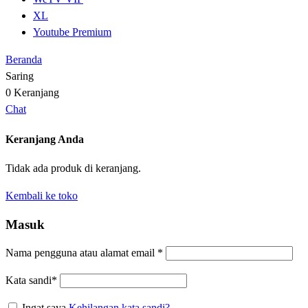
XL
Youtube Premium
Beranda
Saring
0
Keranjang
Chat
Keranjang Anda
Tidak ada produk di keranjang.
Kembali ke toko
Masuk
Nama pengguna atau alamat email
*
Kata sandi
*
Ingat saya
Kehilangan kata sandi?