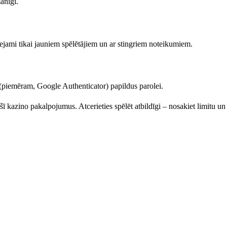
anīgi.
ieejami tikai jauniem spēlētājiem un ar stingriem noteikumiem.
s (piemēram, Google Authenticator) papildus parolei.
jot šī kazino pakalpojumus. Atcerieties spēlēt atbildīgi – nosakiet limitu 