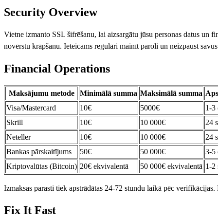
Security Overview
Vietne izmanto SSL šifrēšanu, lai aizsargātu jūsu personas datus un fina
novērstu krāpšanu. Ieteicams regulāri mainīt paroli un neizpaust savu
Financial Operations
Maksājumu metode
Minimālā summa
Maksimālā summa
Aps
Visa/Mastercard
10€
5000€
1-3 
Skrill
10€
10 000€
24 
Neteller
10€
10 000€
24 
Bankas pārskaitījums
50€
50 000€
3-5 
Kriptovalūtas (Bitcoin)
20€ ekvivalentā
50 000€ ekvivalentā
1-2
Izmaksas parasti tiek apstrādātas 24-72 stundu laikā pēc verifikācijas
Fix It Fast