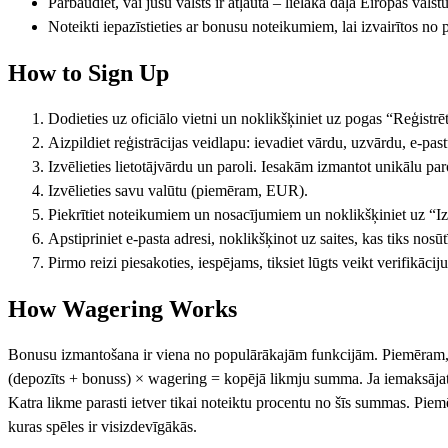
Pārbaudiet, vai jūsu valsts ir atļauta – lielākā daļa Eiropas valst
Noteikti iepazīstieties ar bonusu noteikumiem, lai izvairītos no
How to Sign Up
Dodieties uz oficiālo vietni un noklikšķiniet uz pogas “Reģistrēti
Aizpildiet reģistrācijas veidlapu: ievadiet vārdu, uzvārdu, e-p
Izvēlieties lietotājvārdu un paroli. Iesakām izmantot unikālu paro
Izvēlieties savu valūtu (piemēram, EUR).
Piekrītiet noteikumiem un nosacījumiem un noklikšķiniet uz “Iz
Apstipriniet e-pasta adresi, noklikšķinot uz saites, kas tiks nosūt
Pirmo reizi piesakoties, iespējams, tiksiet lūgts veikt verifikāci
How Wagering Works
Bonusu izmantošana ir viena no populārākajām funkcijām. Piemēram, j
(depozīts + bonuss) × wagering = kopējā likmju summa. Ja iemaksāja
Katra likme parasti ietver tikai noteiktu procentu no šīs summas. Pi
kuras spēles ir visizdevīgākās.