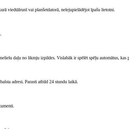
rā viedtālrunī vai planšetdatorā, nelejupielādējot īpašu lietotni.
.
nelielu daļu no likmju izpildes. Vislabāk ir spēlēt spēļu automātus, kas 
alsta adresi. Parasti atbild 24 stundu laikā.
kumenti.