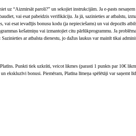
iet uz “Aizmirsāt paroli?” un sekojiet instrukcijām. Ja e-pasts nesaņem 
audiet, vai esat pabeidzis verifikāciju. Ja jā, sazinieties ar atbalstu, izm
es, vai esat ievadījis bonusu kodu (ja nepieciešams) un vai depozīts atbil
ogrammas kešatmiņu vai izmantojiet citu pārlūkprogrammu. Ja problēma 
:
Sazinieties ar atbalsta dienestu, jo dažus laukus var mainīt tikai adminis
īns. Punkti tiek uzkrāti, veicot likmes (parasti 1 punkts par 10€ likmē
 un ekskluzīvi bonusi. Piemēram, Platīna līmeņa spēlētāji var saņemt lī