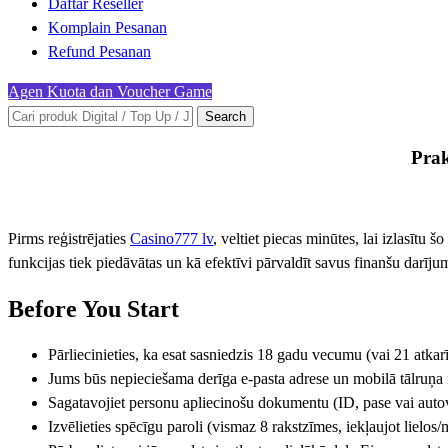
Daftar Reseller
Komplain Pesanan
Refund Pesanan
Agen Kuota dan Voucher Game
Search
Prak
Pirms reģistrējaties
Casino777 lv
, veltiet piecas minūtes, lai izlasītu 
funkcijas tiek piedāvātas un kā efektīvi pārvaldīt savus finanšu darījum
Before You Start
Pārliecinieties, ka esat sasniedzis 18 gadu vecumu (vai 21 atkarī
Jums būs nepieciešama derīga e-pasta adrese un mobilā tālruņa
Sagatavojiet personu apliecinošu dokumentu (ID, pase vai autovad
Izvēlieties spēcīgu paroli (vismaz 8 rakstzīmes, iekļaujot lielos