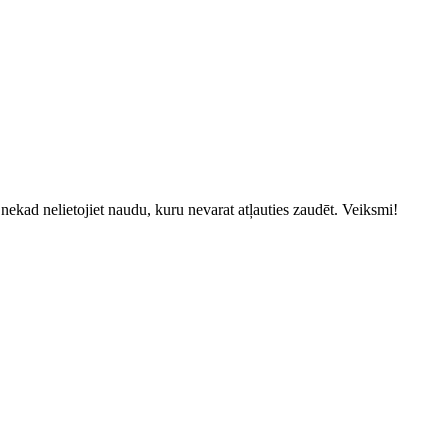
un nekad nelietojiet naudu, kuru nevarat atļauties zaudēt. Veiksmi!