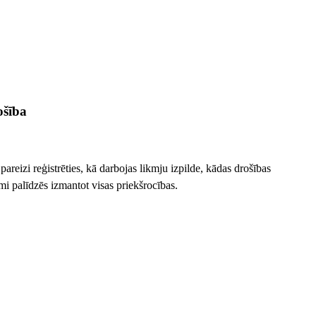
ošība
ā pareizi reģistrēties, kā darbojas likmju izpilde, kādas drošības
omi palīdzēs izmantot visas priekšrocības.