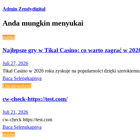
Admin Zendydigital
Anda mungkin menyukai
public
Najlepsze gry w Tikal Casino: co warto zagrać w 202
Juli 27, 2026
Tikal Casino w 2026 roku zyskuje na popularności dzięki szerokiemu
Baca Selengkapnya
Uncategorized
cw-check-https://test.com/
Juli 21, 2026
cw-check https://test.com
Baca Selengkapnya
public