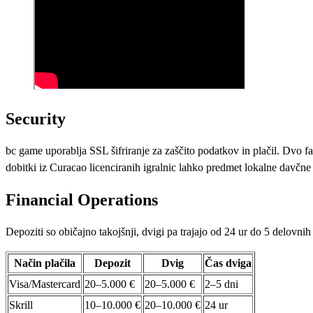
Security
bc game uporablja SSL šifriranje za zaščito podatkov in plačil. Dvo 
dobitki iz Curacao licenciranih igralnic lahko predmet lokalne davč
Financial Operations
Depoziti so običajno takojšnji, dvigi pa trajajo od 24 ur do 5 delovn
Način plačila
Depozit
Dvig
Čas dviga
Visa/Mastercard
20–5.000 €
20–5.000 €
2–5 dni
Skrill
10–10.000 €
20–10.000 €
24 ur