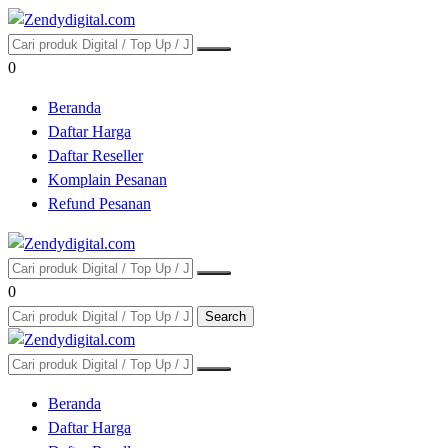
0
Beranda
Daftar Harga
Daftar Reseller
Komplain Pesanan
Refund Pesanan
0
Search
Beranda
Daftar Harga