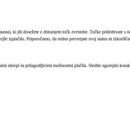
sta), ki jih dosežete z zbiranjem točk zvestobe. Točke pridobivate s sta
rejše izplačilo. Priporočamo, da redno preverjate svoj status in izkoriš
tnimi ukrepi in prilagodljivimi možnostmi plačila. Sledite zgornjim kor