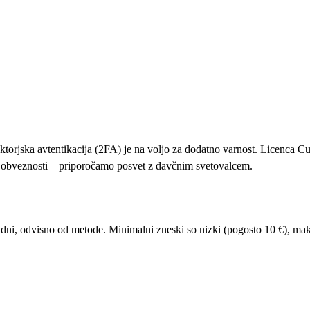
faktorjska avtentikacija (2FA) je na voljo za dodatno varnost. Licenca 
ne obveznosti – priporočamo posvet z davčnim svetovalcem.
ih dni, odvisno od metode. Minimalni zneski so nizki (pogosto 10 €), ma