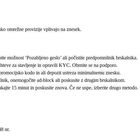
ahko omrežne provizije vplivajo na znesek.
ite možnost ‘Pozabljeno geslo’ ali počistite predpomnilnik brskalnika.
 zahteve za stavljenje in opravili KYC. Obrnite se na podporo.
i promocijsko kodo in ali depozit ustreza minimalnemu znesku.
lnik, onemogočite ad-block ali poskusite z drugim brskalnikom.
kajte 15 minut in poskusite znova. Če ne uspe, izberite drugo metodo.
8 ur.