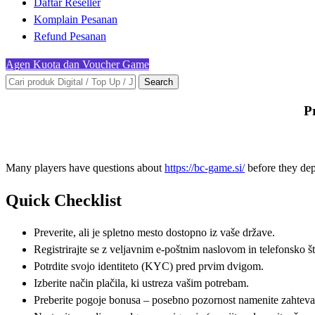
Daftar Reseller
Komplain Pesanan
Refund Pesanan
Agen Kuota dan Voucher Game
Search
Pr
Many players have questions about
https://bc-game.si/
before they depo
Quick Checklist
Preverite, ali je spletno mesto dostopno iz vaše države.
Registrirajte se z veljavnim e-poštnim naslovom in telefonsko št
Potrdite svojo identiteto (KYC) pred prvim dvigom.
Izberite način plačila, ki ustreza vašim potrebam.
Preberite pogoje bonusa – posebno pozornost namenite zahtevam