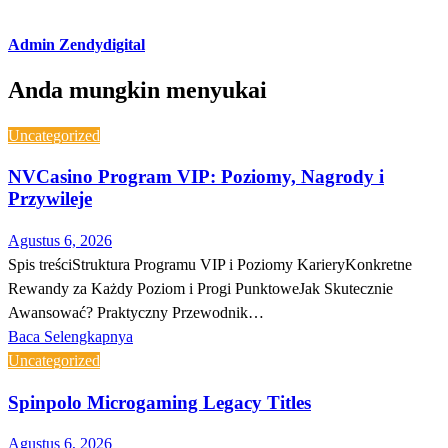
Admin Zendydigital
Anda mungkin menyukai
Uncategorized
NVCasino Program VIP: Poziomy, Nagrody i
Przywileje
Agustus 6, 2026
Spis treściStruktura Programu VIP i Poziomy KarieryKonkretne
Rewandy za Każdy Poziom i Progi PunktoweJak Skutecznie
Awansować? Praktyczny Przewodnik…
Baca Selengkapnya
Uncategorized
Spinpolo Microgaming Legacy Titles
Agustus 6, 2026