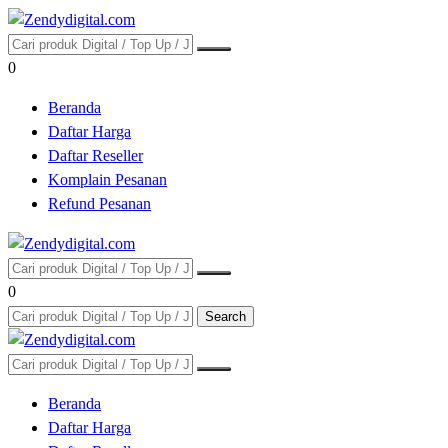
0
Beranda
Daftar Harga
Daftar Reseller
Komplain Pesanan
Refund Pesanan
0
Search
Beranda
Daftar Harga