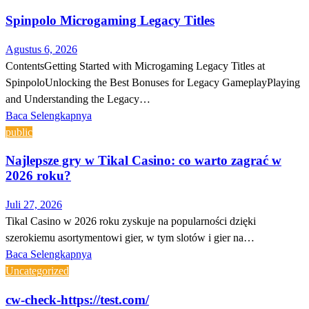
Spinpolo Microgaming Legacy Titles
Agustus 6, 2026
ContentsGetting Started with Microgaming Legacy Titles at
SpinpoloUnlocking the Best Bonuses for Legacy GameplayPlaying
and Understanding the Legacy…
Baca Selengkapnya
public
Najlepsze gry w Tikal Casino: co warto zagrać w
2026 roku?
Juli 27, 2026
Tikal Casino w 2026 roku zyskuje na popularności dzięki
szerokiemu asortymentowi gier, w tym slotów i gier na…
Baca Selengkapnya
Uncategorized
cw-check-https://test.com/