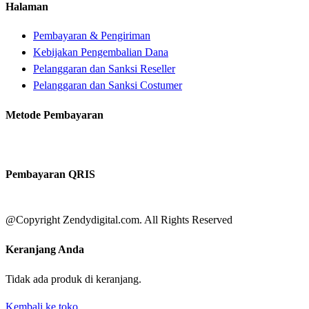
Halaman
Pembayaran & Pengiriman
Kebijakan Pengembalian Dana
Pelanggaran dan Sanksi Reseller
Pelanggaran dan Sanksi Costumer
Metode Pembayaran
Pembayaran QRIS
@Copyright Zendydigital.com. All Rights Reserved
Keranjang Anda
Tidak ada produk di keranjang.
Kembali ke toko