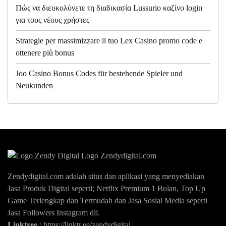
Πώς να διευκολύνετε τη διαδικασία Lussurio καζίνο login
για τους νέους χρήστες
Strategie per massimizzare il tuo Lex Casino promo code e
ottenere più bonus
Joo Casino Bonus Codes für bestehende Spieler und
Neukunden
Zendydigital.com adalah situs dan aplikasi yang menyediakan
Jasa Produk Digital seperti; Netflix Premium 1 Bulan, Top Up
Game Terlengkap dan Termudah dan Jasa Sosial Media seperti
Jasa Followers Instagram dll.
Linktree
:
https://linktr.ee/zendydigital