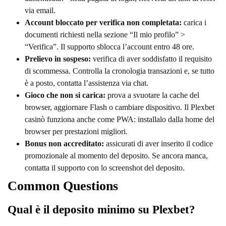
via email.
Account bloccato per verifica non completata:
carica i
documenti richiesti nella sezione “Il mio profilo” >
“Verifica”. Il supporto sblocca l’account entro 48 ore.
Prelievo in sospeso:
verifica di aver soddisfatto il requisito
di scommessa. Controlla la cronologia transazioni e, se tutto
è a posto, contatta l’assistenza via chat.
Gioco che non si carica:
prova a svuotare la cache del
browser, aggiornare Flash o cambiare dispositivo. Il Plexbet
casinò funziona anche come PWA: installalo dalla home del
browser per prestazioni migliori.
Bonus non accreditato:
assicurati di aver inserito il codice
promozionale al momento del deposito. Se ancora manca,
contatta il supporto con lo screenshot del deposito.
Common Questions
Qual è il deposito minimo su Plexbet?