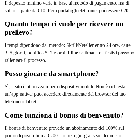
Il deposito minimo varia in base al metodo di pagamento, ma di
solito si parte da €10. Per i portafogli elettronici può essere €20.
Quanto tempo ci vuole per ricevere un
prelievo?
I tempi dipendono dal metodo: Skrill/Neteller entro 24 ore, carte
3–5 giorni, bonifico 5–7 giorni. I fine settimana e i festivi possono
rallentare il processo.
Posso giocare da smartphone?
Sì, il sito è ottimizzato per i dispositivi mobili. Non è richiesta
un’app nativa: puoi accedere direttamente dal browser del tuo
telefono o tablet.
Come funziona il bonus di benvenuto?
Il bonus di benvenuto prevede un abbinamento del 100% sul
primo deposito fino a €200 – oltre a giri gratis su alcune slot.