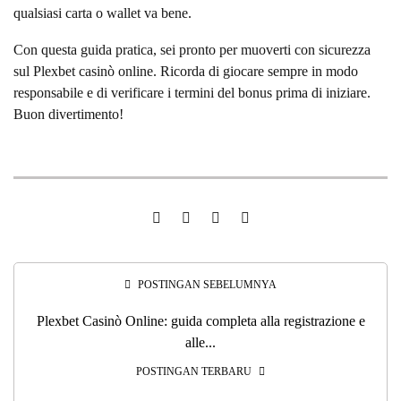
qualsiasi carta o wallet va bene.
Con questa guida pratica, sei pronto per muoverti con sicurezza
sul Plexbet casinò online. Ricorda di giocare sempre in modo
responsabile e di verificare i termini del bonus prima di iniziare.
Buon divertimento!
POSTINGAN SEBELUMNYA
Plexbet Casinò Online: guida completa alla registrazione e
alle...
POSTINGAN TERBARU