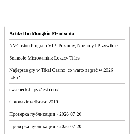
Artikel Ini Mungkin Membantu
NVCasino Program VIP: Poziomy, Nagrody i Przywileje
Spinpolo Microgaming Legacy Titles
Najlepsze gry w Tikal Casino: co warto zagrać w 2026
roku?
cw-check-https://test.com/
Coronavirus disease 2019
Проверка публикации · 2026-07-20
Проверка публикации · 2026-07-20