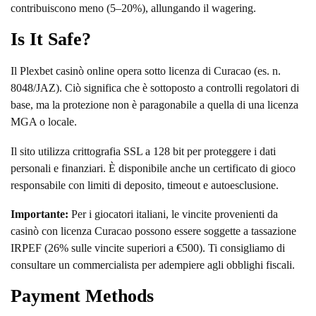
contribuiscono meno (5–20%), allungando il wagering.
Is It Safe?
Il Plexbet casinò online opera sotto licenza di Curacao (es. n.
8048/JAZ). Ciò significa che è sottoposto a controlli regolatori di
base, ma la protezione non è paragonabile a quella di una licenza
MGA o locale.
Il sito utilizza crittografia SSL a 128 bit per proteggere i dati
personali e finanziari. È disponibile anche un certificato di gioco
responsabile con limiti di deposito, timeout e autoesclusione.
Importante:
Per i giocatori italiani, le vincite provenienti da
casinò con licenza Curacao possono essere soggette a tassazione
IRPEF (26% sulle vincite superiori a €500). Ti consigliamo di
consultare un commercialista per adempiere agli obblighi fiscali.
Payment Methods