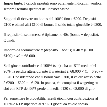
Importante:
I calcoli riportati sono puramente indicativi; verifica
sempre i termini specifici del Plexbet casinò.
Supponi di ricevere un bonus del 100% fino a €200. Depositi
€100 e ottieni altri €100 di bonus. Il saldo totale giocabile è €200.
Il requisito di scommessa è tipicamente 40x (bonus + deposito).
Quindi:
Importo da scommettere = (deposito + bonus) × 40 = (€100 +
€100) × 40 = €8.000.
Se il gioco contribuisce al 100% (slot) e ha un RTP medio del
96%, la perdita attesa durante il wagering è: €8.000 × (1 – 0,96) =
€320. Considerando che il bonus vale €200, il valore atteso netto
è €200 – €320 = –€120. In pratica, chi completa il wagering su
slot con RTP del 96% perde in media €120 su €8.000 di giro.
Per aumentare le probabilità, scegli giochi con contribuzione al
100% e RTP superiore al 97%. I giochi da tavolo spesso