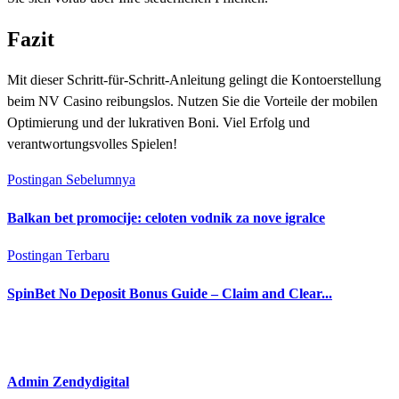
Fazit
Mit dieser Schritt-für-Schritt-Anleitung gelingt die Kontoerstellung
beim NV Casino reibungslos. Nutzen Sie die Vorteile der mobilen
Optimierung und der lukrativen Boni. Viel Erfolg und
verantwortungsvolles Spielen!
Postingan Sebelumnya
Balkan bet promocije: celoten vodnik za nove igralce
Postingan Terbaru
SpinBet No Deposit Bonus Guide – Claim and Clear...
Admin Zendydigital