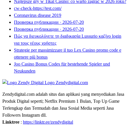
Najlepsze gry w Tikal Casino: co warto zagrać w 2026 roku?
cw-check-https://test.com/
Coronavirus disease 2019
Проверка публикации · 2026-07-20
Проверка публикации · 2026-07-20
Πώς να διευκολύνετε τη διαδικασία Lussurio καζίνο login
για τους νέους χρήστες
Strategie per massimizzare il tuo Lex Casino promo code e
ottenere più bonus
Joo Casino Bonus Codes für bestehende Spieler und
Neukunden
Zendydigital.com adalah situs dan aplikasi yang menyediakan Jasa
Produk Digital seperti; Netflix Premium 1 Bulan, Top Up Game
Terlengkap dan Termudah dan Jasa Sosial Media seperti Jasa
Followers Instagram dll.
Linktree
:
https://linktr.ee/zendydigital