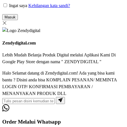
Ingat saya
Kehilangan kata sandi?
Masuk
Zendydigital.com
Lebih Mudah Belanja Produk Digital melalui Aplikasi Kami Di
Google Play Store dengan nama " ZENDYDIGITAL "
Halo Selamat datang di Zendydigital.com! Ada yang bisa kami
bantu ? Disini anda bisa KOMPLAIN PESANAN/ MEMINTA
LOGIN OTP/ KONFIRMASI PEMBAYARAN /
MENANYAKAN PRODUK DLL
Order Melalui Whatsapp