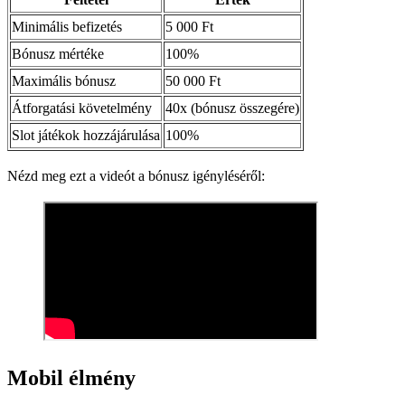
Minimális befizetés
5 000 Ft
Bónusz mértéke
100%
Maximális bónusz
50 000 Ft
Átforgatási követelmény
40x (bónusz összegére)
Slot játékok hozzájárulása
100%
Nézd meg ezt a videót a bónusz igényléséről:
Mobil élmény