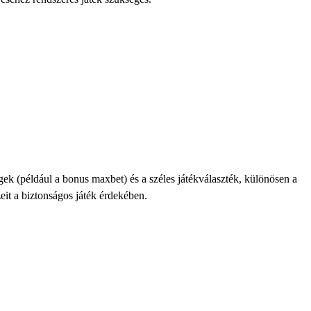
gek (például a bonus maxbet) és a széles játékválaszték, különösen a
zeit a biztonságos játék érdekében.