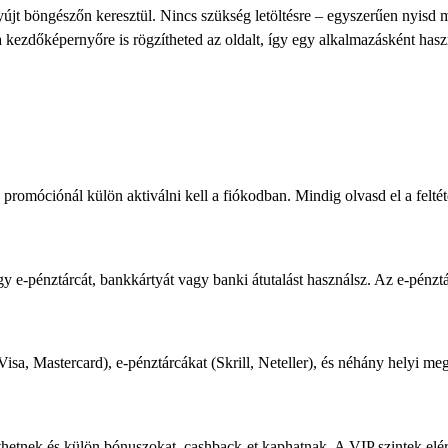
nyújt böngészőn keresztül. Nincs szükség letöltésre – egyszerűen nyisd
kezdőképernyőre is rögzítheted az oldalt, így egy alkalmazásként haszn
romóciónál külön aktiválni kell a fiókodban. Mindig olvasd el a feltét
ogy e-pénztárcát, bankkártyát vagy banki átutalást használsz. Az e-pénz
a, Mastercard), e-pénztárcákat (Skrill, Neteller), és néhány helyi mego
hetnek és külön bónuszokat, cashback-et kaphatnak. A VIP szintek elér