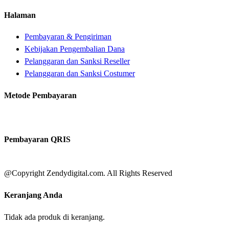
Halaman
Pembayaran & Pengiriman
Kebijakan Pengembalian Dana
Pelanggaran dan Sanksi Reseller
Pelanggaran dan Sanksi Costumer
Metode Pembayaran
Pembayaran QRIS
@Copyright Zendydigital.com. All Rights Reserved
Keranjang Anda
Tidak ada produk di keranjang.