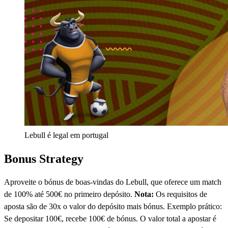
Lebull é legal em portugal
Bonus Strategy
Aproveite o bónus de boas-vindas do Lebull, que oferece um match
de 100% até 500€ no primeiro depósito.
Nota:
Os requisitos de
aposta são de 30x o valor do depósito mais bónus. Exemplo prático:
Se depositar 100€, recebe 100€ de bónus. O valor total a apostar é