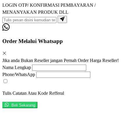
LOGIN OTP/ KONFIRMASI PEMBAYARAN /
MENANYAKAN PRODUK DLL
Order Melalui Whatsapp
Jika anda Bukan Reseller jangan Pernah Order Harga Reseller!
Nama Lengkap
Phone/WhatsApp
Tulis Catatan Atau Kode Refferal
Beli Sekarang