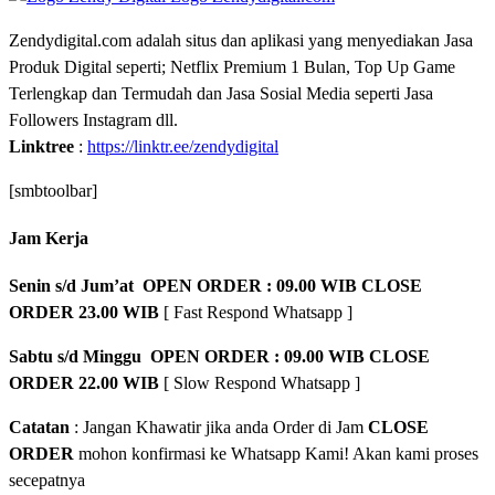
Zendydigital.com adalah situs dan aplikasi yang menyediakan Jasa
Produk Digital seperti; Netflix Premium 1 Bulan, Top Up Game
Terlengkap dan Termudah dan Jasa Sosial Media seperti Jasa
Followers Instagram dll.
Linktree
:
https://linktr.ee/zendydigital
[smbtoolbar]
Jam Kerja
Senin s/d Jum’at OPEN ORDER : 09.00 WIB CLOSE
ORDER 23.00 WIB
[ Fast Respond Whatsapp ]
Sabtu s/d Minggu OPEN ORDER : 09.00 WIB CLOSE
ORDER 22.00 WIB
[ Slow Respond Whatsapp ]
Catatan
: Jangan Khawatir jika anda Order di Jam
CLOSE
ORDER
mohon konfirmasi ke Whatsapp Kami! Akan kami proses
secepatnya