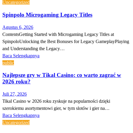
Uncategorized
Spinpolo Microgaming Legacy Titles
Agustus 6, 2026
ContentsGetting Started with Microgaming Legacy Titles at
SpinpoloUnlocking the Best Bonuses for Legacy GameplayPlaying
and Understanding the Legacy…
Baca Selengkapnya
public
Najlepsze gry w Tikal Casino: co warto zagrać w
2026 roku?
Juli 27, 2026
Tikal Casino w 2026 roku zyskuje na popularności dzięki
szerokiemu asortymentowi gier, w tym slotów i gier na…
Baca Selengkapnya
Uncategorized