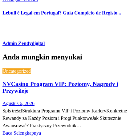
Lebull é Legal em Portugal? Guia Completo de Registo...
Admin Zendydigital
Anda mungkin menyukai
Uncategorized
NVCasino Program VIP: Poziomy, Nagrody i
Przywileje
Agustus 6, 2026
Spis treściStruktura Programu VIP i Poziomy KarieryKonkretne
Rewandy za Każdy Poziom i Progi PunktoweJak Skutecznie
Awansować? Praktyczny Przewodnik…
Baca Selengkapnya