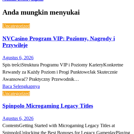
Anda mungkin menyukai
Uncategorized
NVCasino Program VIP: Poziomy, Nagrody i
Przywileje
Agustus 6, 2026
Spis treściStruktura Programu VIP i Poziomy KarieryKonkretne
Rewandy za Każdy Poziom i Progi PunktoweJak Skutecznie
Awansować? Praktyczny Przewodnik…
Baca Selengkapnya
Uncategorized
Spinpolo Microgaming Legacy Titles
Agustus 6, 2026
ContentsGetting Started with Microgaming Legacy Titles at
SpinpoloUnlocking the Best Bonuses for Legacy GameplayPlaying