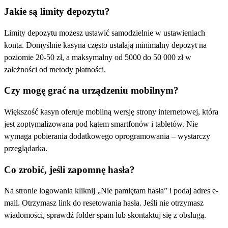
Jakie są limity depozytu?
Limity depozytu możesz ustawić samodzielnie w ustawieniach
konta. Domyślnie kasyna często ustalają minimalny depozyt na
poziomie 20-50 zł, a maksymalny od 5000 do 50 000 zł w
zależności od metody płatności.
Czy mogę grać na urządzeniu mobilnym?
Większość kasyn oferuje mobilną wersję strony internetowej, która
jest zoptymalizowana pod kątem smartfonów i tabletów. Nie
wymaga pobierania dodatkowego oprogramowania – wystarczy
przeglądarka.
Co zrobić, jeśli zapomnę hasła?
Na stronie logowania kliknij „Nie pamiętam hasła” i podaj adres e-
mail. Otrzymasz link do resetowania hasła. Jeśli nie otrzymasz
wiadomości, sprawdź folder spam lub skontaktuj się z obsługą.