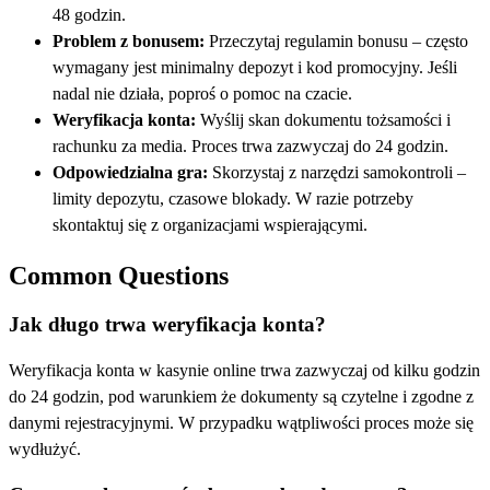
48 godzin.
Problem z bonusem:
Przeczytaj regulamin bonusu – często
wymagany jest minimalny depozyt i kod promocyjny. Jeśli
nadal nie działa, poproś o pomoc na czacie.
Weryfikacja konta:
Wyślij skan dokumentu tożsamości i
rachunku za media. Proces trwa zazwyczaj do 24 godzin.
Odpowiedzialna gra:
Skorzystaj z narzędzi samokontroli –
limity depozytu, czasowe blokady. W razie potrzeby
skontaktuj się z organizacjami wspierającymi.
Common Questions
Jak długo trwa weryfikacja konta?
Weryfikacja konta w kasynie online trwa zazwyczaj od kilku godzin
do 24 godzin, pod warunkiem że dokumenty są czytelne i zgodne z
danymi rejestracyjnymi. W przypadku wątpliwości proces może się
wydłużyć.