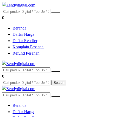
0
Beranda
Daftar Harga
Daftar Reseller
Komplain Pesanan
Refund Pesanan
0
Search
Beranda
Daftar Harga