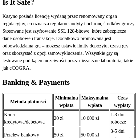
Is It Safe?
Kasyno posiada licencję wydaną przez renomowany organ
regulacyjny, co oznacza regularne audyty i ochronę środków graczy.
Stosowane jest szyfrowanie SSL 128-bitowe, które zabezpiecza
dane osobowe i transakcje. Dodatkowo promowana jest
odpowiedzialna gra – możesz ustawić limity depozytu, czasu gry
oraz skorzystać z opcji samowykluczenia. Wszystkie gry są
testowane pod kątem uczciwości przez niezależne laboratoria, takie
jak eCOGRA.
Banking & Payments
Minimalna
Maksymalna
Czas
Metoda płatności
wpłata
wpłata
wypłaty
Karta
1-3 dni
20 zł
10 000 zł
kredytowa/debetowa
robocze
3-5 dni
Przelew bankowy
50 zł
50 000 zł