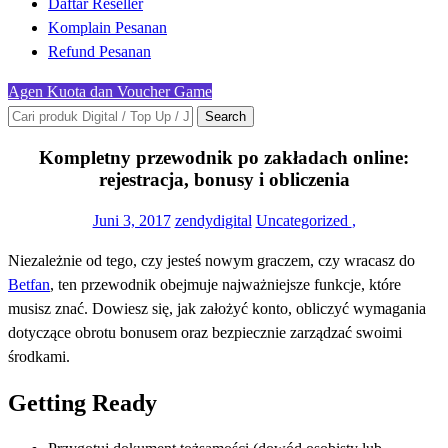
Daftar Reseller
Komplain Pesanan
Refund Pesanan
Agen Kuota dan Voucher Game
Search
Kompletny przewodnik po zakładach online:
rejestracja, bonusy i obliczenia
Juni 3, 2017
zendydigital
Uncategorized
,
Niezależnie od tego, czy jesteś nowym graczem, czy wracasz do
Betfan
, ten przewodnik obejmuje najważniejsze funkcje, które
musisz znać. Dowiesz się, jak założyć konto, obliczyć wymagania
dotyczące obrotu bonusem oraz bezpiecznie zarządzać swoimi
środkami.
Getting Ready