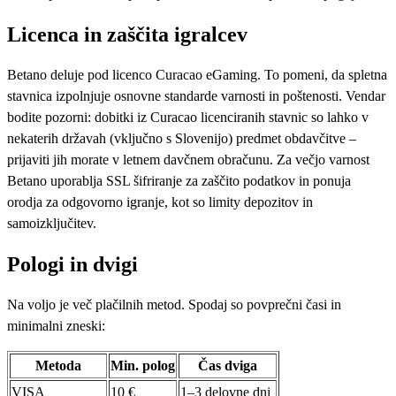
Licenca in zaščita igralcev
Betano deluje pod licenco Curacao eGaming. To pomeni, da spletna
stavnica izpolnjuje osnovne standarde varnosti in poštenosti. Vendar
bodite pozorni: dobitki iz Curacao licenciranih stavnic so lahko v
nekaterih državah (vključno s Slovenijo) predmet obdavčitve –
prijaviti jih morate v letnem davčnem obračunu. Za večjo varnost
Betano uporablja SSL šifriranje za zaščito podatkov in ponuja
orodja za odgovorno igranje, kot so limity depozitov in
samoizključitev.
Pologi in dvigi
Na voljo je več plačilnih metod. Spodaj so povprečni časi in
minimalni zneski:
Metoda
Min. polog
Čas dviga
VISA
10 €
1–3 delovne dni