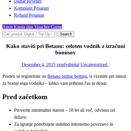
Daftar Reseller
Komplain Pesanan
Refund Pesanan
Agen Kuota dan Voucher Game
Search
Kako staviti pri Betanu: celoten vodnik z izračuni
bonusov
Desember 4, 2015
zendydigital
Uncategorized
,
Preden se registrirate na
Betano online betting
, si vzemite pet minut
za branje tega vodnika – lahko vam prihrani čas in denar.
Pred začetkom
Preverite minimalno starost – 18 let ali več, odvisno od
države.
Za igranje potrebujete stabilno internetno povezavo in