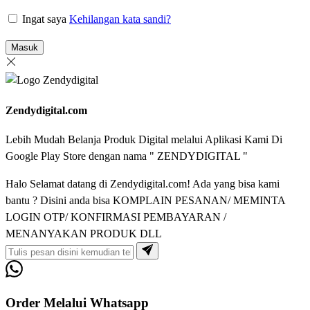
Ingat saya
Kehilangan kata sandi?
Masuk
Zendydigital.com
Lebih Mudah Belanja Produk Digital melalui Aplikasi Kami Di
Google Play Store dengan nama " ZENDYDIGITAL "
Halo Selamat datang di Zendydigital.com! Ada yang bisa kami
bantu ? Disini anda bisa KOMPLAIN PESANAN/ MEMINTA
LOGIN OTP/ KONFIRMASI PEMBAYARAN /
MENANYAKAN PRODUK DLL
Order Melalui Whatsapp