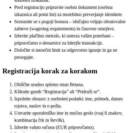
sodoben brskalnik.
Pred registracijo pripravite osebni dokument (osebna
izkaznica ali potni list) za morebitno preverjanje identitete.
Seznanite se s pogoji bonusa – običajno veljajo obratovalne
zahteve (wagering requirements) in časovne omejitve.
Izberite plačilno metodo, ki ustreza vašim potrebam –
priporočamo e-denarnice za hitrejše transakcije.
Določite si mesečni limit za odgovorno igranje in ga ne
presegajte.
Registracija korak za korakom
Obiščite uradno spletno stran Betana.
Kliknite gumb “Registracija” ali “Pridruži se”.
Izpolnite obrazec z osebnimi podatki: ime, priimek, datum
rojstva, naslov in e-pošta.
Ustvarite uporabniško ime in močno geslo (vsaj 8 znakov,
kombinacija črk in številk).
Izberite valuto računa (EUR priporočamo).