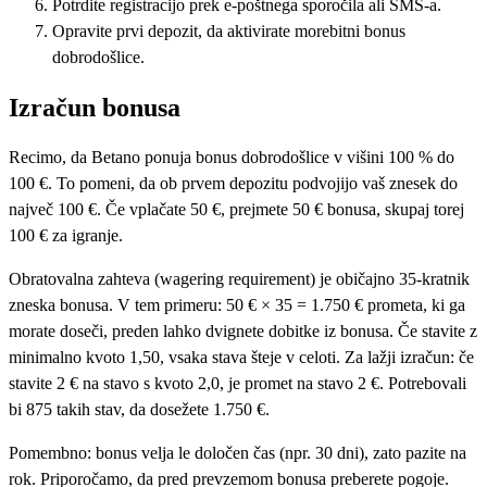
Potrdite registracijo prek e-poštnega sporočila ali SMS-a.
Opravite prvi depozit, da aktivirate morebitni bonus
dobrodošlice.
Izračun bonusa
Recimo, da Betano ponuja bonus dobrodošlice v višini 100 % do
100 €. To pomeni, da ob prvem depozitu podvojijo vaš znesek do
največ 100 €. Če vplačate 50 €, prejmete 50 € bonusa, skupaj torej
100 € za igranje.
Obratovalna zahteva (wagering requirement) je običajno 35-kratnik
zneska bonusa. V tem primeru: 50 € × 35 = 1.750 € prometa, ki ga
morate doseči, preden lahko dvignete dobitke iz bonusa. Če stavite z
minimalno kvoto 1,50, vsaka stava šteje v celoti. Za lažji izračun: če
stavite 2 € na stavo s kvoto 2,0, je promet na stavo 2 €. Potrebovali
bi 875 takih stav, da dosežete 1.750 €.
Pomembno: bonus velja le določen čas (npr. 30 dni), zato pazite na
rok. Priporočamo, da pred prevzemom bonusa preberete pogoje.