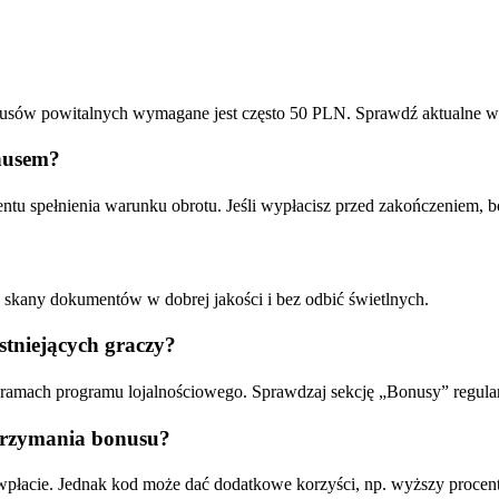
sów powitalnych wymagane jest często 50 PLN. Sprawdź aktualne wa
onusem?
ntu spełnienia warunku obrotu. Jeśli wypłacisz przed zakończeniem, b
 skany dokumentów w dobrej jakości i bez odbić świetlnych.
istniejących graczy?
w ramach programu lojalnościowego. Sprawdzaj sekcję „Bonusy” regular
trzymania bonusu?
 wpłacie. Jednak kod może dać dodatkowe korzyści, np. wyższy proce