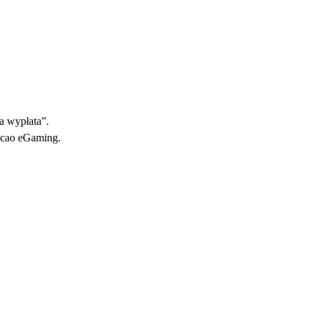
a wypłata”.
racao eGaming.