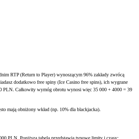
rednim RTP (Return to Player) wynoszącym 96% zakłady zwrócą
adasz dodatkowo free spiny (Ice Casino free spins), ich wygrane
00 PLN. Całkowity wymóg obrotu wynosi więc 35 000 + 4000 = 39
sto mają obniżony wkład (np. 10% dla blackjacka).
00 PLN. Poniższa tabela przedstawia typowe limity i czasy: