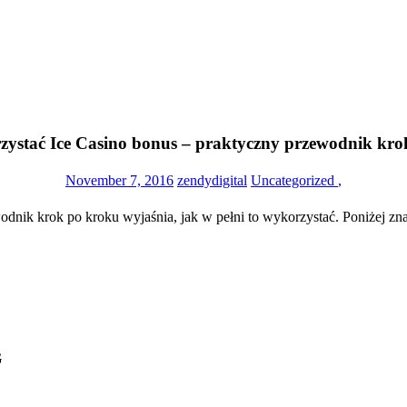
zystać Ice Casino bonus – praktyczny przewodnik kro
November 7, 2016
zendydigital
Uncategorized
,
dnik krok po kroku wyjaśnia, jak w pełni to wykorzystać. Poniżej zna
G