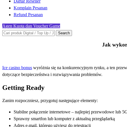
Daftar Reseller
Komplain Pesanan
Refund Pesanan
Agen Kuota dan Voucher Game
Search
Jak wykor
Ice casino bonus
wyróżnia się na konkurencyjnym rynku, a ten przewo
dotyczące bezpieczeństwa i rozwiązywania problemów.
Getting Ready
Zanim rozpoczniesz, przygotuj następujące elementy:
Stabilne połączenie internetowe – najlepiej przewodowe lub 5
Sprawny smartfon lub komputer z aktualną przeglądarką
Adres e-mail, którego użyjesz do rejestracji