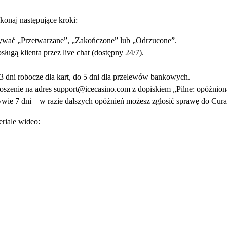
konaj następujące kroki:
azywać „Przetwarzane”, „Zakończone” lub „Odrzucone”.
bsługą klienta przez live chat (dostępny 24/7).
 dni robocze dla kart, do 5 dni dla przelewów bankowych.
głoszenie na adres support@icecasino.com z dopiskiem „Pilne: opóźnion
ływie 7 dni – w razie dalszych opóźnień możesz zgłosić sprawę do Cu
riale wideo: