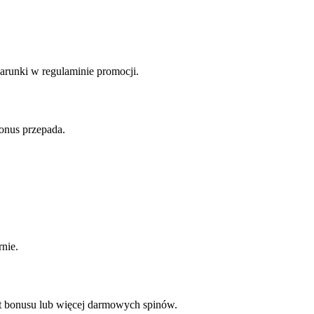
runki w regulaminie promocji.
onus przepada.
nie.
nt bonusu lub więcej darmowych spinów.