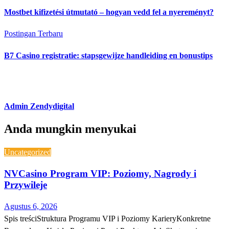
Mostbet kifizetési útmutató – hogyan vedd fel a nyereményt?
Postingan Terbaru
B7 Casino registratie: stapsgewijze handleiding en bonustips
Admin Zendydigital
Anda mungkin menyukai
Uncategorized
NVCasino Program VIP: Poziomy, Nagrody i
Przywileje
Agustus 6, 2026
Spis treściStruktura Programu VIP i Poziomy KarieryKonkretne