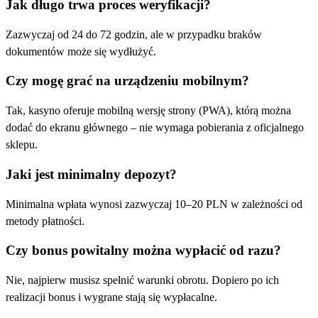
Jak długo trwa proces weryfikacji?
Zazwyczaj od 24 do 72 godzin, ale w przypadku braków
dokumentów może się wydłużyć.
Czy mogę grać na urządzeniu mobilnym?
Tak, kasyno oferuje mobilną wersję strony (PWA), którą można
dodać do ekranu głównego – nie wymaga pobierania z oficjalnego
sklepu.
Jaki jest minimalny depozyt?
Minimalna wpłata wynosi zazwyczaj 10–20 PLN w zależności od
metody płatności.
Czy bonus powitalny można wypłacić od razu?
Nie, najpierw musisz spełnić warunki obrotu. Dopiero po ich
realizacji bonus i wygrane stają się wypłacalne.