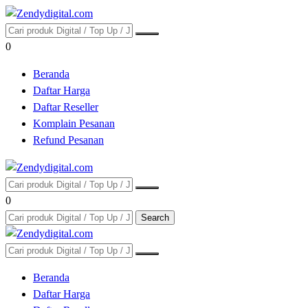
0
Beranda
Daftar Harga
Daftar Reseller
Komplain Pesanan
Refund Pesanan
0
Search
Beranda
Daftar Harga