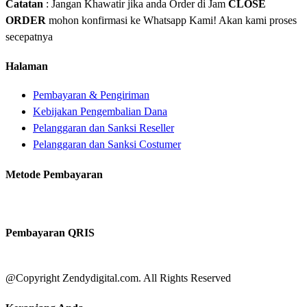
Catatan
: Jangan Khawatir jika anda Order di Jam
CLOSE
ORDER
mohon konfirmasi ke Whatsapp Kami! Akan kami proses
secepatnya
Halaman
Pembayaran & Pengiriman
Kebijakan Pengembalian Dana
Pelanggaran dan Sanksi Reseller
Pelanggaran dan Sanksi Costumer
Metode Pembayaran
Pembayaran QRIS
@Copyright Zendydigital.com. All Rights Reserved