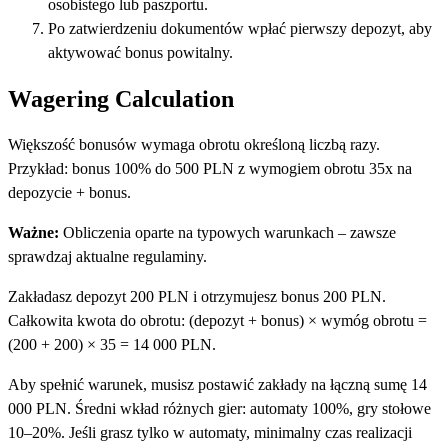
osobistego lub paszportu.
Po zatwierdzeniu dokumentów wpłać pierwszy depozyt, aby
aktywować bonus powitalny.
Wagering Calculation
Większość bonusów wymaga obrotu określoną liczbą razy.
Przykład: bonus 100% do 500 PLN z wymogiem obrotu 35x na
depozycie + bonus.
Ważne:
Obliczenia oparte na typowych warunkach – zawsze
sprawdzaj aktualne regulaminy.
Zakładasz depozyt 200 PLN i otrzymujesz bonus 200 PLN.
Całkowita kwota do obrotu: (depozyt + bonus) × wymóg obrotu =
(200 + 200) × 35 = 14 000 PLN.
Aby spełnić warunek, musisz postawić zakłady na łączną sumę 14
000 PLN. Średni wkład różnych gier: automaty 100%, gry stołowe
10–20%. Jeśli grasz tylko w automaty, minimalny czas realizacji