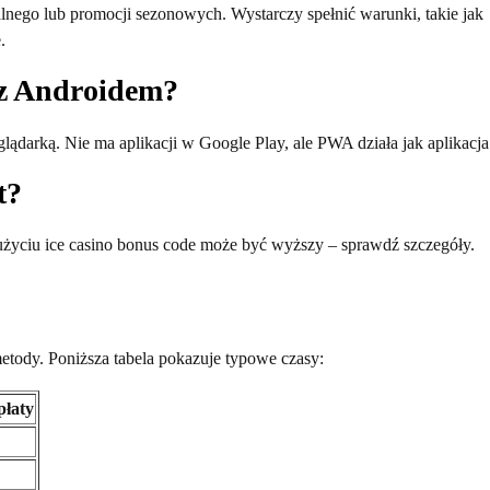
nego lub promocji sezonowych. Wystarczy spełnić warunki, takie jak
.
 z Androidem?
lądarką. Nie ma aplikacji w Google Play, ale PWA działa jak aplikacja
t?
użyciu ice casino bonus code może być wyższy – sprawdź szczegóły.
metody. Poniższa tabela pokazuje typowe czasy:
płaty