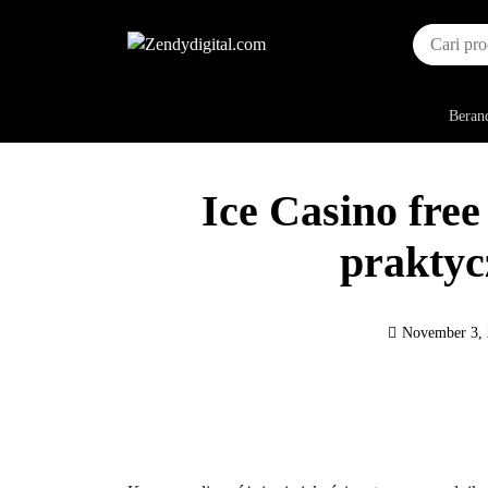
Beran
Ice Casino free
praktyc
November 3, 