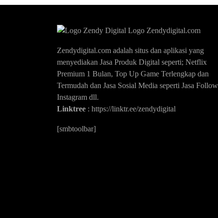
Zendydigital.com adalah situs dan aplikasi yang
menyediakan Jasa Produk Digital seperti; Netflix
Premium 1 Bulan, Top Up Game Terlengkap dan
Termudah dan Jasa Sosial Media seperti Jasa Follow
Instagram dll.
Linktree
:
https://linktr.ee/zendydigital
[smbtoolbar]