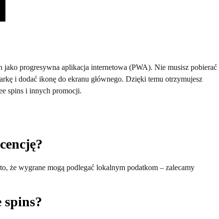
ch jako progresywna aplikacja internetowa (PWA). Nie musisz pobierać
ądarkę i dodać ikonę do ekranu głównego. Dzięki temu otrzymujesz
ee spins i innych promocji.
icencję?
za to, że wygrane mogą podlegać lokalnym podatkom – zalecamy
e spins?