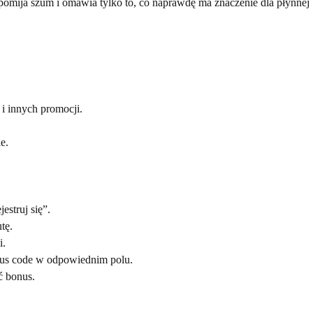
 pomija szum i omawia tylko to, co naprawdę ma znaczenie dla płynnej
 i innych promocji.
e.
jestruj się”.
tę.
i.
bonus code w odpowiednim polu.
ć bonus.