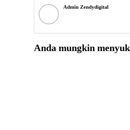
Admin Zendydigital
Anda mungkin menyuk