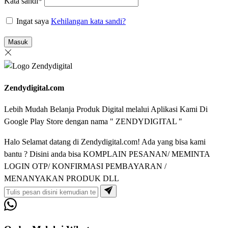
Kata sandi
*
Ingat saya
Kehilangan kata sandi?
Masuk
Zendydigital.com
Lebih Mudah Belanja Produk Digital melalui Aplikasi Kami Di
Google Play Store dengan nama " ZENDYDIGITAL "
Halo Selamat datang di Zendydigital.com! Ada yang bisa kami
bantu ? Disini anda bisa KOMPLAIN PESANAN/ MEMINTA
LOGIN OTP/ KONFIRMASI PEMBAYARAN /
MENANYAKAN PRODUK DLL