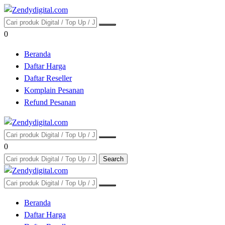
0
Beranda
Daftar Harga
Daftar Reseller
Komplain Pesanan
Refund Pesanan
0
Search
Beranda
Daftar Harga