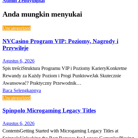
Admin Zendydigital
Anda mungkin menyukai
Uncategorized
NVCasino Program VIP: Poziomy, Nagrody i
Przywileje
Agustus 6, 2026
Spis treściStruktura Programu VIP i Poziomy KarieryKonkretne
Rewandy za Każdy Poziom i Progi PunktoweJak Skutecznie
Awansować? Praktyczny Przewodnik…
Baca Selengkapnya
Uncategorized
Spinpolo Microgaming Legacy Titles
Agustus 6, 2026
ContentsGetting Started with Microgaming Legacy Titles at