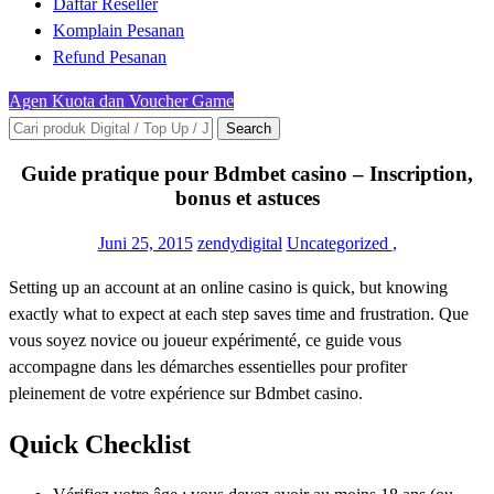
Daftar Reseller
Komplain Pesanan
Refund Pesanan
Agen Kuota dan Voucher Game
Search
Guide pratique pour Bdmbet casino – Inscription,
bonus et astuces
Juni 25, 2015
zendydigital
Uncategorized
,
Setting up an account at an online casino is quick, but knowing
exactly what to expect at each step saves time and frustration. Que
vous soyez novice ou joueur expérimenté, ce guide vous
accompagne dans les démarches essentielles pour profiter
pleinement de votre expérience sur Bdmbet casino.
Quick Checklist