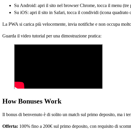
Su Android: apri il sito nel browser Chrome, tocca il menu (tre 
Su iOS: apri il sito in Safari, tocca il condividi (icona quadrato 
La PWA si carica più velocemente, invia notifiche e non occupa molto s
Guarda il video tutorial per una dimostrazione pratica:
How Bonuses Work
Il bonus di benvenuto è di solito un match sul primo deposito, ma i t
Offerta:
100% fino a 200€ sul primo deposito, con requisito di scomm