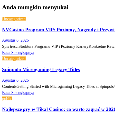
Anda mungkin menyukai
Uncategorized
NVCasino Program VIP: Poziomy, Nagrody i Przywil
Agustus 6, 2026
Spis treściStruktura Programu VIP i Poziomy KarieryKonkretne R
Baca Selengkapnya
Uncategorized
Spinpolo Microgaming Legacy Titles
Agustus 6, 2026
ContentsGetting Started with Microgaming Legacy Titles at Spinpo
Baca Selengkapnya
public
Najlepsze gry w Tikal Casino: co warto zagrać w 202