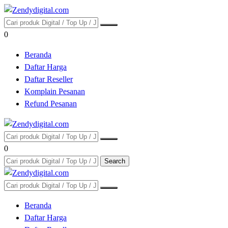
0
Beranda
Daftar Harga
Daftar Reseller
Komplain Pesanan
Refund Pesanan
0
Search
Beranda
Daftar Harga