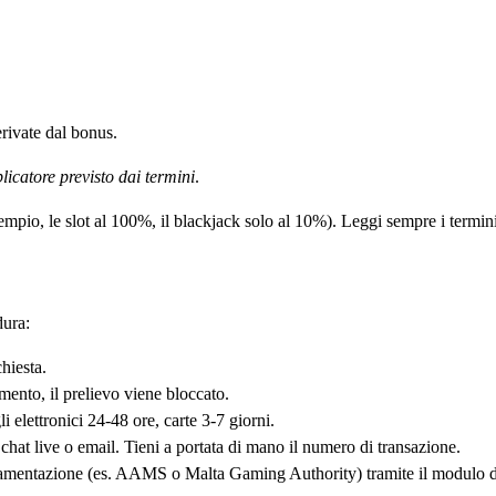
rivate dal bonus.
icatore previsto dai termini
.
empio, le slot al 100%, il blackjack solo al 10%). Leggi sempre i termin
dura:
chiesta.
ento, il prelievo viene bloccato.
i elettronici 24-48 ore, carte 3-7 giorni.
ia chat live o email. Tieni a portata di mano il numero di transazione.
egolamentazione (es. AAMS o Malta Gaming Authority) tramite il modulo 