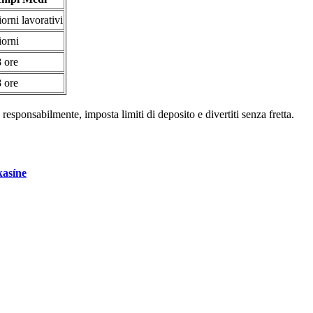
orni lavorativi
iorni
 ore
 ore
responsabilmente, imposta limiti di deposito e divertiti senza fretta.
kasíne