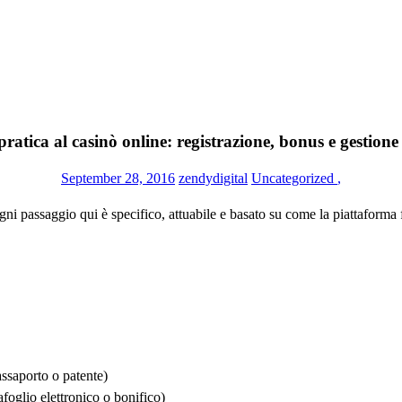
ratica al casinò online: registrazione, bonus e gestione 
September 28, 2016
zendydigital
Uncategorized
,
i passaggio qui è specifico, attuabile e basato su come la piattaforma f
assaporto o patente)
foglio elettronico o bonifico)