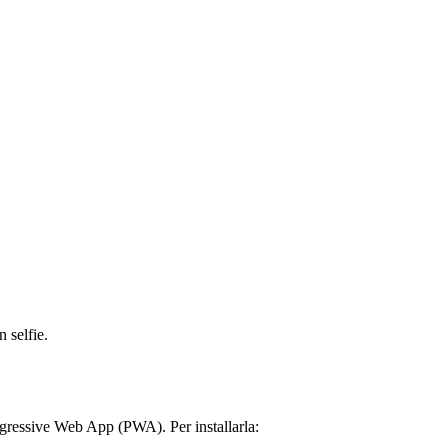
 selfie.
ogressive Web App (PWA). Per installarla: