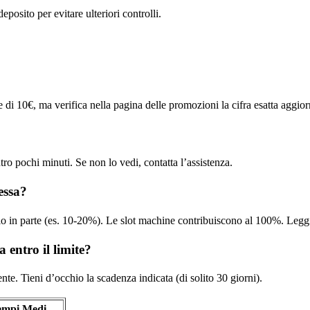
posito per evitare ulteriori controlli.
di 10€, ma verifica nella pagina delle promozioni la cifra esatta aggior
ro pochi minuti. Se non lo vedi, contatta l’assistenza.
essa?
lo in parte (es. 10-20%). Le slot machine contribuiscono al 100%. Leggi 
 entro il limite?
te. Tieni d’occhio la scadenza indicata (di solito 30 giorni).
empi Medi