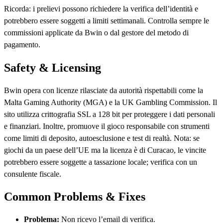
Ricorda: i prelievi possono richiedere la verifica dell’identità e
potrebbero essere soggetti a limiti settimanali. Controlla sempre le
commissioni applicate da Bwin o dal gestore del metodo di
pagamento.
Safety & Licensing
Bwin opera con licenze rilasciate da autorità rispettabili come la
Malta Gaming Authority (MGA) e la UK Gambling Commission. Il
sito utilizza crittografia SSL a 128 bit per proteggere i dati personali
e finanziari. Inoltre, promuove il gioco responsabile con strumenti
come limiti di deposito, autoesclusione e test di realtà. Nota: se
giochi da un paese dell’UE ma la licenza è di Curacao, le vincite
potrebbero essere soggette a tassazione locale; verifica con un
consulente fiscale.
Common Problems & Fixes
Problema:
Non ricevo l’email di verifica.