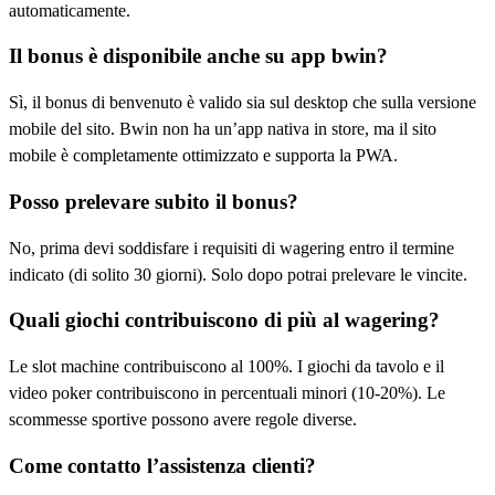
automaticamente.
Il bonus è disponibile anche su app bwin?
Sì, il bonus di benvenuto è valido sia sul desktop che sulla versione
mobile del sito. Bwin non ha un’app nativa in store, ma il sito
mobile è completamente ottimizzato e supporta la PWA.
Posso prelevare subito il bonus?
No, prima devi soddisfare i requisiti di wagering entro il termine
indicato (di solito 30 giorni). Solo dopo potrai prelevare le vincite.
Quali giochi contribuiscono di più al wagering?
Le slot machine contribuiscono al 100%. I giochi da tavolo e il
video poker contribuiscono in percentuali minori (10-20%). Le
scommesse sportive possono avere regole diverse.
Come contatto l’assistenza clienti?