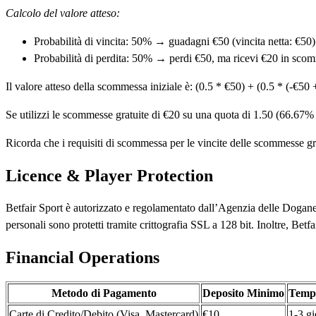
Calcolo del valore atteso:
Probabilità di vincita: 50% → guadagni €50 (vincita netta: €50)
Probabilità di perdita: 50% → perdi €50, ma ricevi €20 in scom
Il valore atteso della scommessa iniziale è: (0.5 * €50) + (0.5 * (-€
Se utilizzi le scommesse gratuite di €20 su una quota di 1.50 (66.67% di
Ricorda che i requisiti di scommessa per le vincite delle scommesse gr
Licence & Player Protection
Betfair Sport è autorizzato e regolamentato dall’Agenzia delle Dogane e
personali sono protetti tramite crittografia SSL a 128 bit. Inoltre, Bet
Financial Operations
Metodo di Pagamento
Deposito Minimo
Tempo
Carte di Credito/Debito (Visa, Mastercard)
€10
1-3 gi