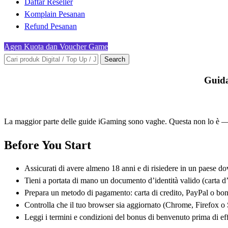
Daftar Reseller
Komplain Pesanan
Refund Pesanan
Agen Kuota dan Voucher Game
Search
Guida
La maggior parte delle guide iGaming sono vaghe. Questa non lo è — o
Before You Start
Assicurati di avere almeno 18 anni e di risiedere in un paese dov
Tieni a portata di mano un documento d’identità valido (carta d’
Prepara un metodo di pagamento: carta di credito, PayPal o bon
Controlla che il tuo browser sia aggiornato (Chrome, Firefox o S
Leggi i termini e condizioni del bonus di benvenuto prima di eff