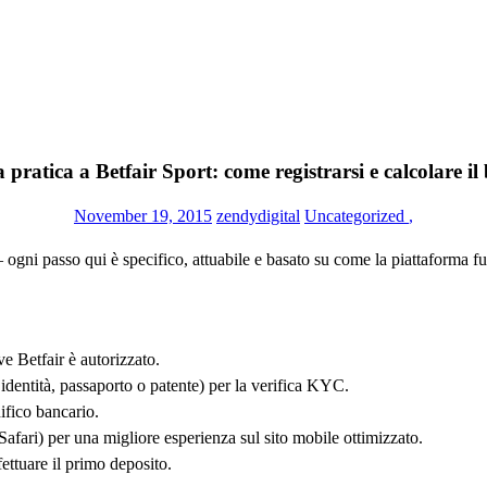
 pratica a Betfair Sport: come registrarsi e calcolare il
November 19, 2015
zendydigital
Uncategorized
,
gni passo qui è specifico, attuabile e basato su come la piattaforma f
e Betfair è autorizzato.
identità, passaporto o patente) per la verifica KYC.
ifico bancario.
afari) per una migliore esperienza sul sito mobile ottimizzato.
ettuare il primo deposito.