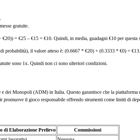
.
messe gratuite.
50 + €20)) = €25 – €15 = €10. Quindi, in media, guadagni €10 per quest
 probabilità), il valore atteso è: (0.6667 * €20) + (0.3333 * €0) = €13.3
atuite sono 1x. Quindi non ci sono ulteriori condizioni.
 dei Monopoli (ADM) in Italia. Questo garantisce che la piattaforma risp
fair promuove il gioco responsabile offrendo strumenti come limiti di dep
 di Elaborazione Prelievo
Commissioni
orni lavorativi
Nessuna