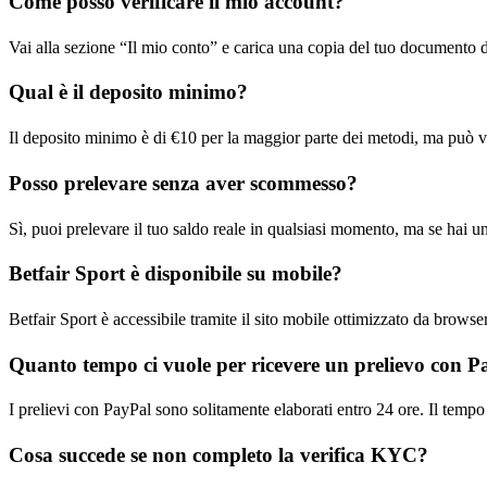
Come posso verificare il mio account?
Vai alla sezione “Il mio conto” e carica una copia del tuo documento d’
Qual è il deposito minimo?
Il deposito minimo è di €10 per la maggior parte dei metodi, ma può v
Posso prelevare senza aver scommesso?
Sì, puoi prelevare il tuo saldo reale in qualsiasi momento, ma se hai u
Betfair Sport è disponibile su mobile?
Betfair Sport è accessibile tramite il sito mobile ottimizzato da browse
Quanto tempo ci vuole per ricevere un prelievo con 
I prelievi con PayPal sono solitamente elaborati entro 24 ore. Il tempo
Cosa succede se non completo la verifica KYC?