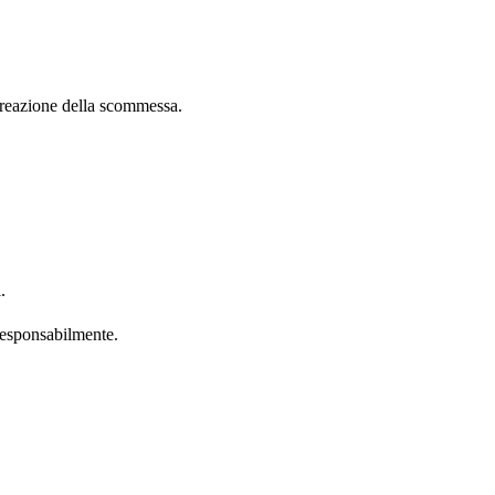
 creazione della scommessa.
.
responsabilmente.